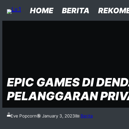
Facebook
Instagram
Twitter
Skip to content
Posted on
Posted in
Posted in
HOME
BERITA
REKOME
EPIC GAMES DI DEN
PELANGGARAN PRIV
Eve Popcorn
January 3, 2023
Berita