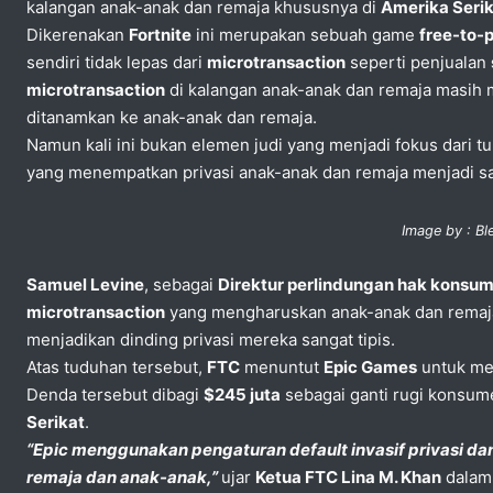
kalangan anak-anak dan remaja khususnya di
Amerika Seri
Dikerenakan
Fortnite
ini merupakan sebuah game
free-to-
sendiri tidak lepas dari
microtransaction
seperti penjualan
microtransaction
di kalangan anak-anak dan remaja masih m
ditanamkan ke anak-anak dan remaja.
Namun kali ini bukan elemen judi yang menjadi fokus dari t
yang menempatkan privasi anak-anak dan remaja menjadi sa
Image by : B
Samuel Levine
, sebagai
Direktur perlindungan hak konsu
microtransaction
yang mengharuskan anak-anak dan remaja 
menjadikan dinding privasi mereka sangat tipis.
Atas tuduhan tersebut,
FTC
menuntut
Epic Games
untuk me
Denda tersebut dibagi
$245 juta
sebagai ganti rugi konsum
Serikat
.
“Epic menggunakan pengaturan default invasif privasi d
remaja dan anak-anak,”
ujar
Ketua FTC Lina M. Khan
dalam 