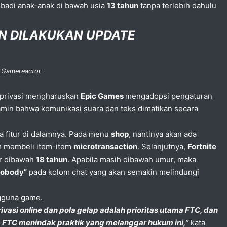
badi anak-anak di bawah usia
13 tahun
tanpa terlebih dahulu
AN DILAKUKAN UPDATE
: Gamereactor
 privasi mengharuskan
Epic Games
mengadopsi pengaturan
jamin bahwa komunikasi suara dan teks dimatikan secara
 fitur di dalamnya. Pada menu
shop
, nantinya akan ada
am membeli item-item
microtransaction
. Selanjutnya,
Fortnite
ur dibawah
18 tahun
. Apabila masih dibawah umur, maka
Nobody”
pada kolom chat yang akan semakin melindungi
ngguna game.
ivasi online dan pola gelap adalah prioritas utama FTC, dan
 FTC menindak praktik yang melanggar hukum ini,”
kata