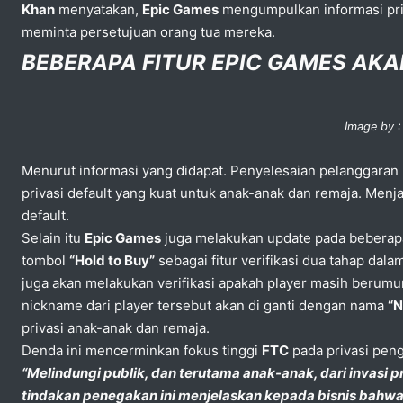
Khan
menyatakan,
Epic Games
mengumpulkan informasi pri
meminta persetujuan orang tua mereka.
BEBERAPA FITUR EPIC GAMES AK
Image by 
Menurut informasi yang didapat. Penyelesaian pelanggaran
privasi default yang kuat untuk anak-anak dan remaja. Men
default.
Selain itu
Epic Games
juga melakukan update pada beberapa
tombol
“Hold to Buy”
sebagai fitur verifikasi dua tahap dal
juga akan melakukan verifikasi apakah player masih berum
nickname dari player tersebut akan di ganti dengan nama
“
privasi anak-anak dan remaja.
Denda ini mencerminkan fokus tinggi
FTC
pada privasi pe
“Melindungi publik, dan terutama anak-anak, dari invasi pr
tindakan penegakan ini menjelaskan kepada bisnis bahwa