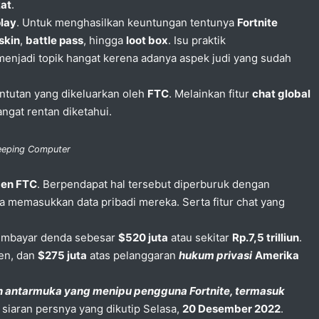
kat
.
play
. Untuk menghasilkan keuntungan tentunya
Fortnite
skin
,
battle pass
, hingga
loot box
. Isu praktik
enjadi topik hangat kerena adanya aspek judi yang sudah
untutan yang dikeluarkan oleh
FTC
. Melainkan fitur
chat global
ngat rentan diketahui.
leeping Computer
men FTC
. Berpendapat hal tersebut diperburuk dengan
memasukkan data pribadi mereka. Serta fitur chat yang
mbayar denda sebesar
$520 juta
atau sekitar
Rp.7,5 trilliun
.
en, dan
$275 juta
atas pelanggaran
hukum privasi
Amerika
an antarmuka yang menipu pengguna Fortnite, termasuk
siaran persnya yang dikutip Selasa,
20 Desember 2022
.