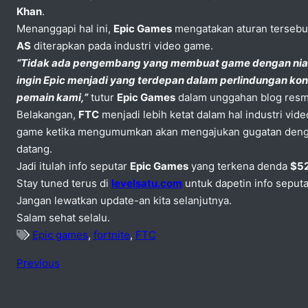
Khan
.
Menanggapi hal ini,
Epic Games
mengatakan aturan tersebu
AS
diterapkan pada industri video game.
“Tidak ada pengembang yang membuat game dengan niat be
ingin Epic menjadi yang terdepan dalam perlindungan k
pemain kami,”
tutur
Epic Games
dalam unggahan blog resm
Belakangan,
FTC
menjadi lebih ketat dalam hal industri vide
game ketika mengumumkan akan mengajukan gugatan den
datang.
Jadi itulah info seputar
Epic Games
yang terkena denda
$52
Stay tuned terus di
levelsatu.com
untuk dapetin info seput
Jangan lewatkan update-an kita selanjutnya.
Salam sehat selalu.
Epic games
,
fortnite
,
FTC
Previous