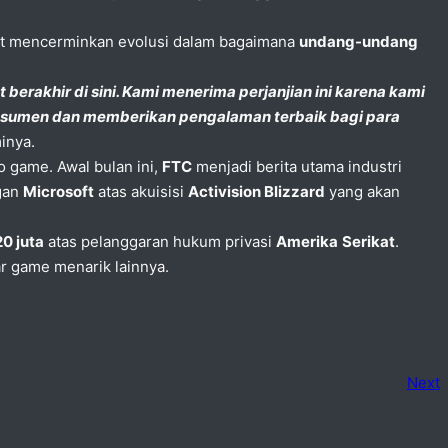
t mencerminkan evolusi dalam bagaimana
undang-undang
rakhir di sini. Kami menerima perjanjian ini karena kami
onsumen dan memberikan pengalaman terbaik bagi para
inya.
o game. Awal bulan ini,
FTC
menjadi berita utama industri
gan
Microsoft
atas akuisisi
Activision Blizzard
yang akan
0 juta
atas pelanggaran hukum privasi
Amerika
Serikat
.
ar game menarik lainnya.
Next