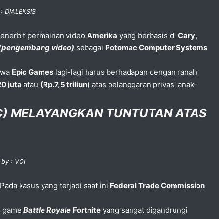
 : DIALEKSIS
enerbit permainan video
Amerika
yang berbasis di
Cary
,
(pengembang video)
sebagai
Potomac Computer Systems
ahwa
Epic Games
lagi-lagi harus berhadapan dengan ranah
0 juta
atau
(Rp.7,5 triliun)
atas pelanggaran privasi anak-
C) MELAYANGKAN TUNTUTAN ATAS
 by : VOI
ada kasus yang terjadi saat ini
Federal Trade Commission
is game
Battle Royale
Fortnite
yang sangat digandrungi