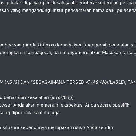
ikasi pihak ketiga yang tidak sah saat berinteraksi dengan permai
pesan yang mengandung unsur pencemaran nama baik, pelecehan, 
ran
bug
yang Anda kirimkan kepada kami mengenai game atau si
erapkan, membagikan, dan mengomersialkan Masukan tersebut 
” (
AS IS
) DAN “SEBAGAIMANA TERSEDIA” (
AS AVAILABLE
), T
u bebas dari kesalahan (
error/bug
).
owser Anda akan memenuhi ekspektasi Anda secara spesifik.
ung diperbaiki saat itu juga.
situs ini sepenuhnya merupakan risiko Anda sendiri.