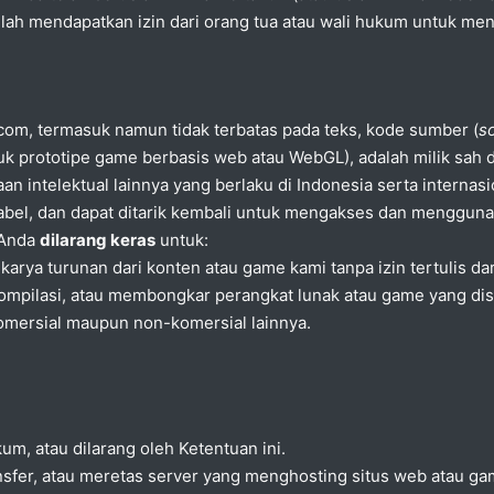
lah mendapatkan izin dari orang tua atau wali hukum untuk me
.com, termasuk namun tidak terbatas pada teks, kode sumber (
s
uk prototipe game berbasis web atau WebGL), adalah milik sah 
intelektual lainnya yang berlaku di Indonesia serta internasi
ferabel, dan dapat ditarik kembali untuk mengakses dan mengg
 Anda
dilarang keras
untuk:
arya turunan dari konten atau game kami tanpa izin tertulis dar
mpilasi, atau membongkar perangkat lunak atau game yang dised
omersial maupun non-komersial lainnya.
m, atau dilarang oleh Ketentuan ini.
er, atau meretas server yang menghosting situs web atau ga