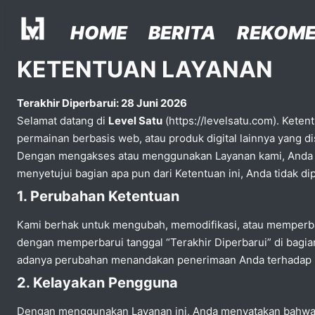
Facebook
Instagram
Twitter
Skip to content
HOME
BERITA
REKOME
KETENTUAN LAYANAN
Terakhir Diperbarui: 28 Juni 2026
Selamat datang di
Level Satu
(https://levelsatu.com). Keten
permainan berbasis web, atau produk digital lainnya yang di
Dengan mengakses atau menggunakan Layanan kami, Anda me
menyetujui bagian apa pun dari Ketentuan ini, Anda tidak
1. Perubahan Ketentuan
Kami berhak untuk mengubah, memodifikasi, atau memperbar
dengan memperbarui tanggal “Terakhir Diperbarui” di bagia
adanya perubahan menandakan penerimaan Anda terhadap K
2. Kelayakan Pengguna
Dengan menggunakan Layanan ini, Anda menyatakan bahwa An