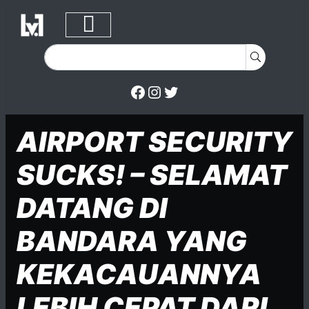
Facebook
Instagram
Twitter
Skip to content
Posted on
Posted in
Posted in
AIRPORT SECURITY
SUCKS! – SELAMAT
DATANG DI
BANDARA YANG
KEKACAUANNYA
LEBIH CEPAT DARI