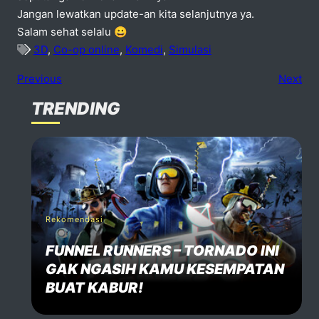
Jangan lewatkan update-an kita selanjutnya ya.
Salam sehat selalu 😀
3D
,
Co-op online
,
Komedi
,
Simulasi
Previous
Next
TRENDING
No comments
dd one
Speak Your Mind
Your email address will not be published. Required fiels 
Rekomendasi
FUNNEL RUNNERS – TORNADO INI
Name *
GAK NGASIH KAMU KESEMPATAN
BUAT KABUR!
Email *