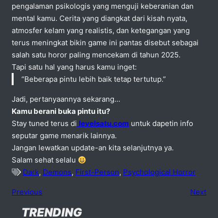
pengalaman psikologis yang menguji keberanian dan
mental kamu. Cerita yang diangkat dari kisah nyata,
atmosfer kelam yang realistis, dan ketegangan yang
terus meningkat bikin game ini pantas disebut sebagai
salah satu horor paling mencekam di tahun 2025.
Tapi satu hal yang harus kamu inget:
“Beberapa pintu lebih baik tetap tertutup.”
Jadi, pertanyaannya sekarang…
Kamu berani buka pintu itu?
Stay tuned terus di
levelsatu.com
untuk dapetin info
seputar game menarik lainnya.
Jangan lewatkan update-an kita selanjutnya ya.
Salam sehat selalu
Dark
,
Demons
,
First-Person
,
Psychological Horror
Previous
Next
TRENDING