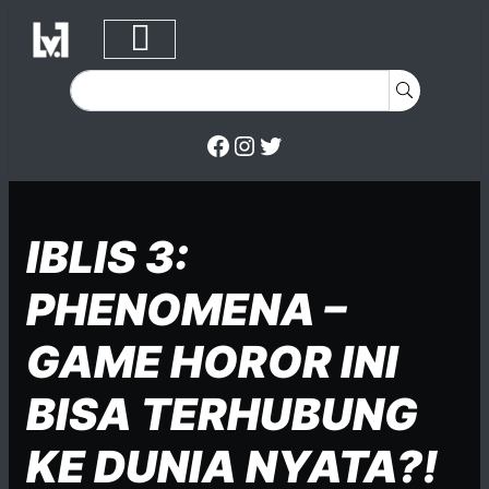
Facebook
Instagram
Twitter
Skip to content
Posted on
Posted in
Posted in
IBLIS 3:
PHENOMENA –
GAME HOROR INI
BISA TERHUBUNG
KE DUNIA NYATA?!