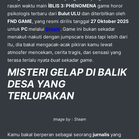
rasain waktu main
İBLIS 3: PHENOMENA
game horor
psikologis terbaru dari
Bulut ULU
dan diterbitkan oleh
FND GAME
, yang resmi dirilis tanggal
27 Oktober 2025
untuk
PC
melalui
Steam
. Game ini bukan sekadar
menakut-nakuti dengan jumpscare biasa tapi lebih dari
itu, dia bakal mengacak-acak pikiran kamu lewat
atmosfer mencekam, cerita tragis, dan sensasi yang
terasa
terlalu nyata buat sekadar game
.
MISTERI GELAP DI BALIK
DESA YANG
TERLUPAKAN
Image by : Steam
Kamu bakal berperan sebagai seorang
jurnalis
yang