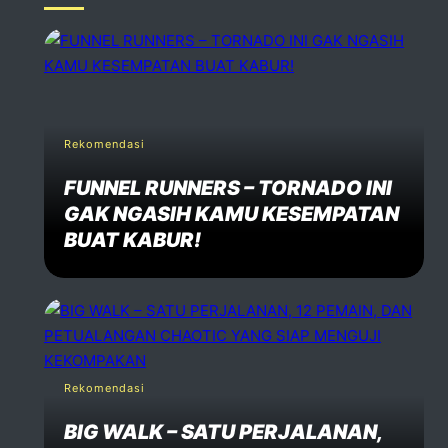
No comments
dd one
Speak Your Mind
Your email address will not be published. Required fiels 
Rekomendasi
FUNNEL RUNNERS – TORNADO INI
Name *
GAK NGASIH KAMU KESEMPATAN
BUAT KABUR!
Email *
Website
Rekomendasi
Comment *
BIG WALK – SATU PERJALANAN,