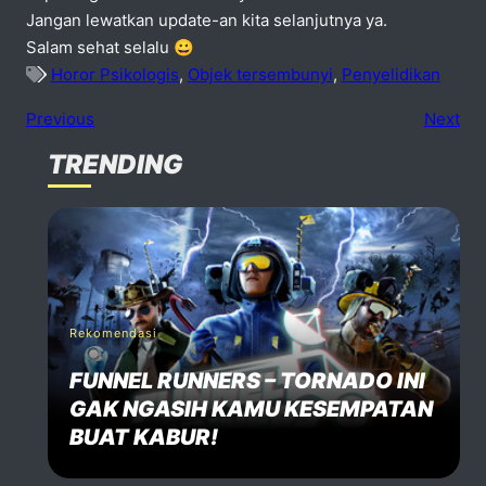
Jangan lewatkan update-an kita selanjutnya ya.
Salam sehat selalu 😀
Horor Psikologis
,
Objek tersembunyi
,
Penyelidikan
Previous
Next
TRENDING
No comments
dd one
Speak Your Mind
Your email address will not be published. Required fiels 
Rekomendasi
FUNNEL RUNNERS – TORNADO INI
Name *
GAK NGASIH KAMU KESEMPATAN
BUAT KABUR!
Email *