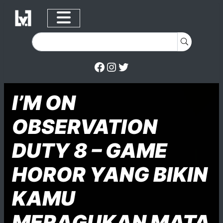
Facebook
Instagram
Twitter
Skip to content
Posted on
Posted in
Posted in
I’M ON
OBSERVATION
DUTY 8 – GAME
HOROR YANG BIKIN
KAMU
MERAGUKAN MATA