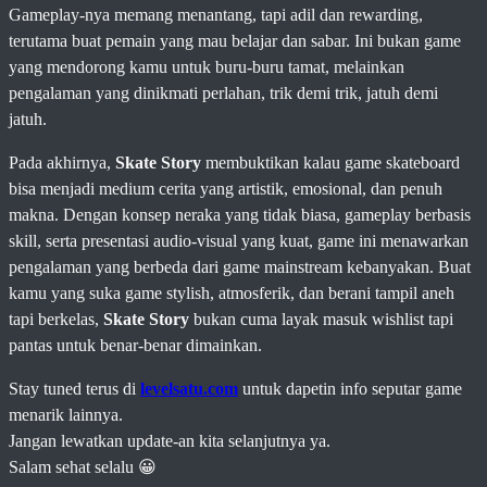
Gameplay-nya memang menantang, tapi adil dan rewarding,
terutama buat pemain yang mau belajar dan sabar. Ini bukan game
yang mendorong kamu untuk buru-buru tamat, melainkan
pengalaman yang dinikmati perlahan, trik demi trik, jatuh demi
jatuh.
Pada akhirnya,
Skate Story
membuktikan kalau game skateboard
bisa menjadi medium cerita yang artistik, emosional, dan penuh
makna. Dengan konsep neraka yang tidak biasa, gameplay berbasis
skill, serta presentasi audio-visual yang kuat, game ini menawarkan
pengalaman yang berbeda dari game mainstream kebanyakan. Buat
kamu yang suka game stylish, atmosferik, dan berani tampil aneh
tapi berkelas,
Skate Story
bukan cuma layak masuk wishlist tapi
pantas untuk benar-benar dimainkan.
Stay tuned terus di
levelsatu.com
untuk dapetin info seputar game
menarik lainnya.
Jangan lewatkan update-an kita selanjutnya ya.
Salam sehat selalu 😀