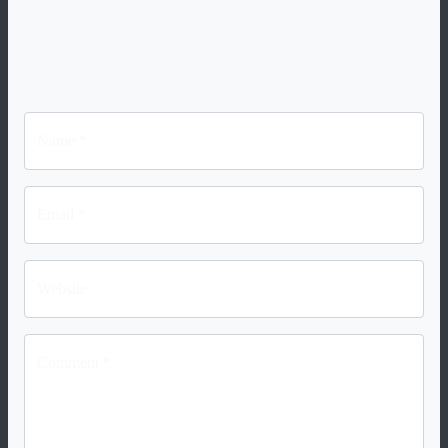
Your email address will not be published. Required fiels are
marked "
*
".
Name *
Email *
Website
Comment *