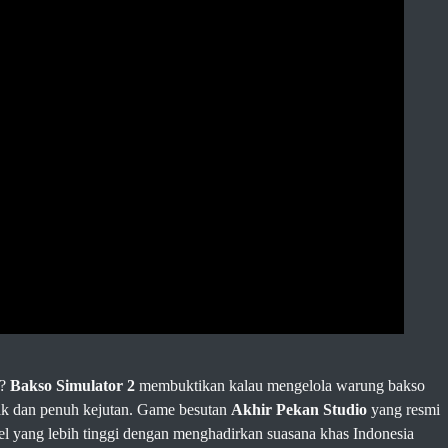
a?
Bakso Simulator 2
membuktikan kalau mengelola warung bakso
ak dan penuh kejutan. Game besutan
Akhir Pekan Studio
yang resmi
el yang lebih tinggi dengan menghadirkan suasana khas Indonesia