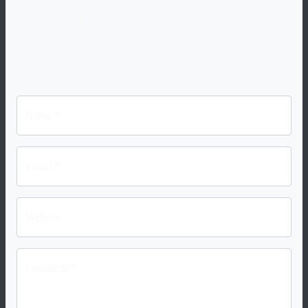
Speak Your Mind
Your email address will not be published. Required fiels are
marked "
*
".
Name *
Email *
Website
Comment *