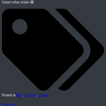
Salam sehat selalu 😀
Posted in
RPG
,
Strategi
,
Taktik
Previous