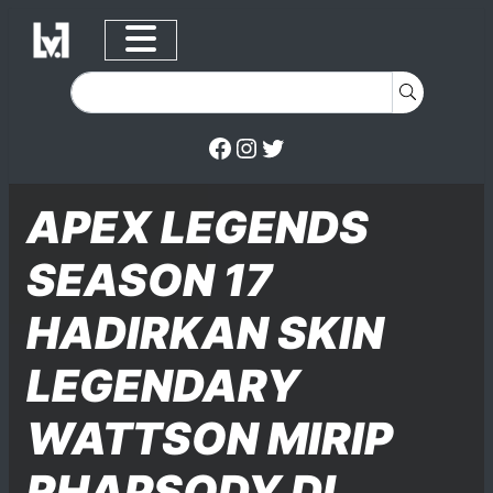
Facebook
Instagram
Twitter
Skip to content
Posted on
Posted in
Posted in
APEX LEGENDS
SEASON 17
HADIRKAN SKIN
LEGENDARY
WATTSON MIRIP
RHAPSODY DI