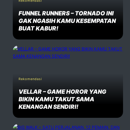
Rekomendasi
FUNNEL RUNNERS – TORNADO INI
Name *
GAK NGASIH KAMU KESEMPATAN
BUAT KABUR!
Email *
Website
Rekomendasi
Comment *
VELLAR – GAME HOROR YANG
BIKIN KAMU TAKUT SAMA
KENANGAN SENDIRI!
Post Comment