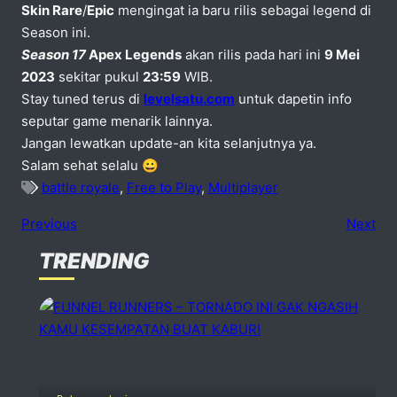
Skin Rare
/
Epic
mengingat ia baru rilis sebagai legend di
Season ini.
Season 17
Apex Legends
akan rilis pada hari ini
9 Mei
2023
sekitar pukul
23:59
WIB.
Stay tuned terus di
levelsatu.com
untuk dapetin info
seputar game menarik lainnya.
Jangan lewatkan update-an kita selanjutnya ya.
Salam sehat selalu 😀
battle royale
,
Free to Play
,
Multiplayer
Previous
Next
TRENDING
No comments
dd one
Speak Your Mind
Your email address will not be published. Required fiels 