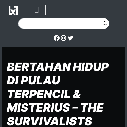
Facebook
Instagram
Twitter
Skip to content
Posted on
Posted in
Posted in
BERTAHAN HIDUP
DI PULAU
TERPENCIL &
MISTERIUS – THE
SURVIVALISTS