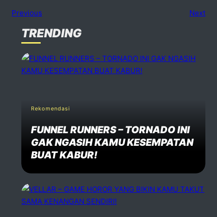
Previous
Next
TRENDING
No comments
dd one
Speak Your Mind
Your email address will not be published. Required fiels 
Rekomendasi
FUNNEL RUNNERS – TORNADO INI
Name *
GAK NGASIH KAMU KESEMPATAN
BUAT KABUR!
Email *
Website