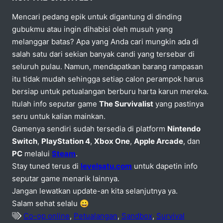
Mencari pedang epik untuk digantung di dinding
gubukmu atau ingin dihabisi oleh musuh yang
melanggar batas? Apa yang Anda cari mungkin ada di
salah satu dari sekian banyak candi yang tersebar di
seluruh pulau. Namun, mendapatkan barang rampasan
itu tidak mudah sehingga setiap calon perampok harus
bersiap untuk petualangan berburu harta karun mereka.
Itulah info seputar game
The Survivalist
yang pastinya
seru untuk kalian mainkan.
Gamenya sendiri sudah tersedia di platform
Nintendo
Switch
,
PlayStation 4
,
Xbox One
,
Apple Arcade
, dan
PC
melalui
Steam
.
Stay tuned terus di
levelsatu.com
untuk dapetin info
seputar game menarik lainnya.
Jangan lewatkan update-an kita selanjutnya ya.
Salam sehat selalu 😀
Co-op online
,
Petualangan
,
Sandbox
,
Survival