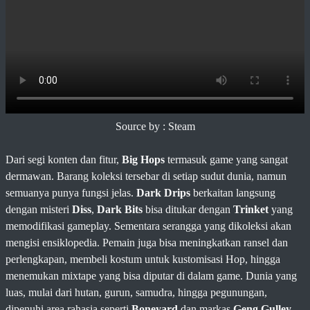
Source by : Steam
Dari segi konten dan fitur,
Big Hops
termasuk game yang sangat
dermawan. Barang koleksi tersebar di setiap sudut dunia, namun
semuanya punya fungsi jelas.
Dark Drips
berkaitan langsung
dengan misteri
Diss
,
Dark Bits
bisa ditukar dengan
Trinket
yang
memodifikasi gameplay. Sementara serangga yang dikoleksi akan
mengisi ensiklopedia. Pemain juga bisa meningkatkan ransel dan
perlengkapan, membeli kostum untuk kustomisasi Hop, hingga
menemukan mixtape yang bisa diputar di dalam game. Dunia yang
luas, mulai dari hutan, gurun, samudra, hingga pegunungan,
dipenuhi area rahasia seperti
Boneyard
dan markas
Geng Gulley
,