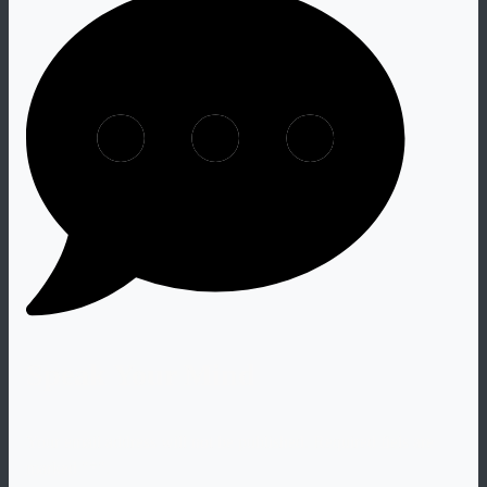
Speak Your Mind
Your email address will not be published. Required fiels are
marked "
*
".