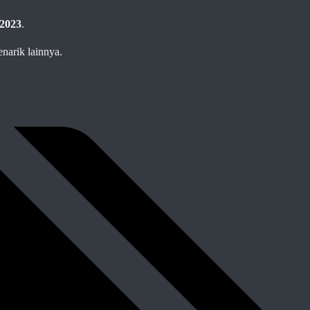
2023
.
enarik lainnya.