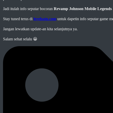
Jadi itulah info seputar bocoran
Revamp Johnson Mobile Legends 
Stay tuned terus di
levelsatu.com
untuk dapetin info seputar game m
Jangan lewatkan update-an kita selanjutnya ya.
Salam sehat selalu 😀