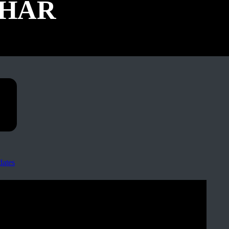
AHAR
ates