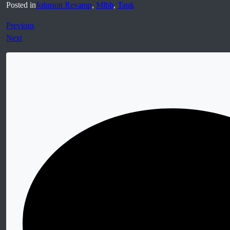
Posted in
Johnson Revamp
,
Mlbb
,
Tank
Previous
Next