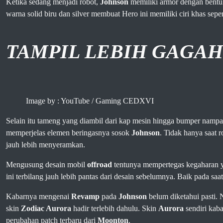
Ketika sedang menjadi robot,
Johnson
memiliki armor dengan bentu
warna solid biru dan silver membuat Hero ini memiliki ciri khas seper
TAMPIL LEBIH GAGA
Image by : YouTube / Gaming CEDXVI
Selain itu tameng yang diambil dari kap mesin hingga bumper namp
memperjelas elemen beringasnya sosok
Johnson
. Tidak hanya saat r
jauh lebih menyeramkan.
Mengusung desain mobil
offroad
tentunya mempertegas kegaharan ya
ini terbilang jauh lebih pantas dari desain sebelumnya. Baik pada sa
Kabarnya mengenai
Revamp
pada
Johnson
belum diketahui pasti.
skin
Zodiac Aurora
hadir terlebih dahulu. Skin
Aurora
sendiri kaba
perubahan patch terbaru dari
Moonton
.