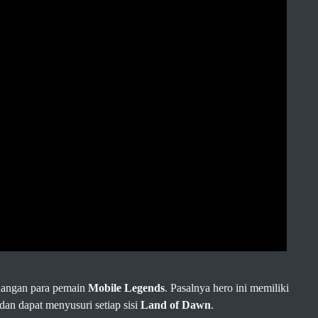
langan para pemain
Mobile Legends
. Pasalnya hero ini memiliki
an dapat menyusuri setiap sisi
Land of Dawn
.