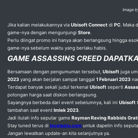
Image b
Jika kalian melakukannya via
Ubisoft Connect
di
PC
. Maka d
game-nya dengan mengunjungi
Store
.
Perlu diingat promo ini hanya akan berlangsung hingga eso
game-nya sebelum waktu yang berlaku habis.
GAME ASSASSINS CREED DAPATKAN
Bersamaan dengan pengumuman tersebut,
Ubisoft
juga um
2023
yang akan berjalan sampai tanggal
1 Februari 2023
nan
Terdapat banyak sekali judul terkenal
Ubisoft
seperti
Assas
potongan harga saat diskon berlangsung.
Sayangnya berbeda dari event sebelumnya, kali ini
Ubisoft
t
tambahan saat event
Imlek 2023
.
Jadi itulah info seputar game
Rayman Raving Rabbids
Grat
Stay tuned terus di
levelsatu.com
untuk dapetin info seput
Jangan lewatkan update-an kita selanjutnya ya.