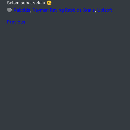
Salam sehat selalu 😀
Rabbids
,
Rayman Raving Rabbids Gratis
,
Ubisoft
Previous
No comments
add one
Speak Your Mind
Your email address will not be published. Required fiel
Name *
Email *