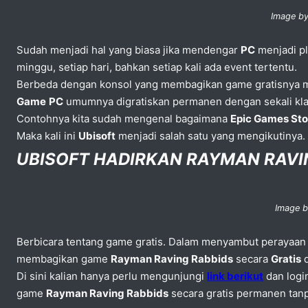
Image by
Sudah menjadi hal yang biasa jika mendengar
PC
menjadi pl
minggu, setiap hari, bahkan setiap kali ada event tertentu.
Berbeda dengan konsol yang membagikan game gratisnya me
Game
PC
umumnya digratiskan permanen dengan sekali kla
Contohnya kita sudah mengenal bagaimana
Epic Games St
Maka kali ini
Ubisoft
menjadi salah satu yang mengikutinya.
UBISOFT HADIRKAN RAYMAN RAVI
Image b
Berbicara tentang game gratis. Dalam menyambut perayaa
membagikan game
Rayman Raving Rabbids
secara
Gratis
d
Di sini kalian hanya perlu mengunjungi
link berikut
dan log
game
Rayman Raving Rabbids
secara gratis permanen tan