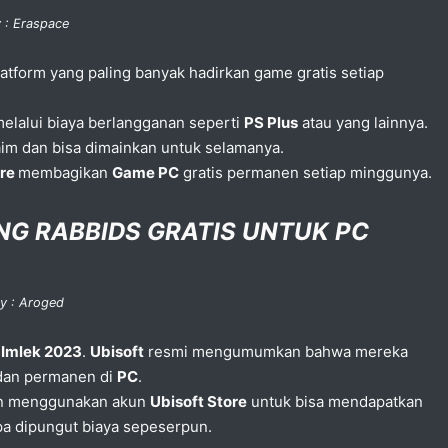
 : Eraspace
atform yang paling banyak hadirkan game gratis setiap
lalui biaya berlangganan seperti
PS Plus
atau yang lainnya.
im dan bisa dimainkan untuk selamanya.
ore
membagikan
Game PC
gratis permanen setiap minggunya.
NG RABBIDS GRATIS UNTUK PC
y : Aroged
n
Imlek 2023
.
Ubisoft
resmi mengumumkan bahwa mereka
an permanen di
PC
.
in menggunakan akun
Ubisoft Store
untuk bisa mendapatkan
pa dipungut biaya sepeserpun.