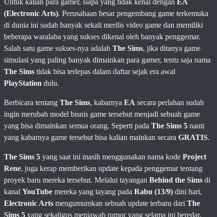
Untuk kalian para gamer, siapa yang tidak kenal dengan
EA
(Electronic Arts)
. Perusahaan besar pengembang game terkemuka
di dunia ini sudah banyak sekali merilis video game dan memiliki
beberapa waralaba yang sukses dikenal oleh banyak penggemar.
Salah satu game sukses-nya adalah
The Sims
, jika ditanya game
simulasi yang paling banyak dimainkan para gamer, tentu saja nama
The Sims
tidak bisa terlepas dalam daftar sejak era awal
PlayStation
dulu.
Berbicara tentang
The Sims
, kabarnya
EA
secara perlahan sudah
ingin merubah model bisnis game tersebut menjadi sebuah game
yang bisa dimainkan semua orang. Seperti pada
The Sims 5
nanti
yang kabarnya game tersebut bisa kalian mainkan secara
GRATIS
.
The Sims 5
yang saat ini masih menggunakan nama kode
Project
Rene
, juga kerap memberikan update kepada penggemar tentang
proyek baru mereka tersebut. Melalui tayangan
Behind the Sims
di
kanal
YouTube
mereka yang tayang pada
Rabu (13/9)
dini hari,
Electronic Arts
mengumumkan sebuah update terbaru dari
The
Sims 5
yang sekaligus menjawab rumor yang selama ini beredar.