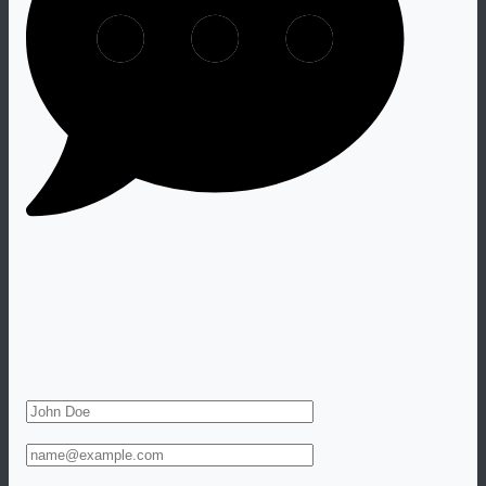
Speak Your Mind
Your email address will not be published. Required fiels are
marked "
*
".
Name *
Email *