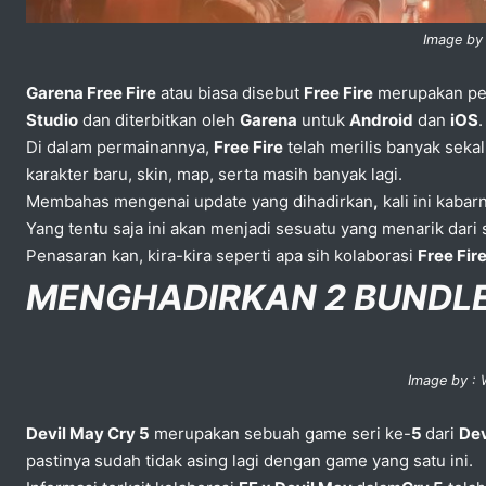
Image by
Garena Free Fire
atau biasa disebut
Free Fire
merupakan p
Studio
dan diterbitkan oleh
Garena
untuk
Android
dan
iOS
Di dalam permainannya,
Free Fire
telah merilis banyak sekal
karakter baru, skin, map, serta masih banyak lagi.
Membahas mengenai update yang dihadirkan
,
kali ini kaba
Yang tentu saja ini akan menjadi sesuatu yang menarik dar
Penasaran kan, kira-kira seperti apa sih kolaborasi
Free Fir
MENGHADIRKAN 2 BUNDLE
Image by : 
Devil May Cry 5
merupakan sebuah game seri ke-
5
dari
Dev
pastinya sudah tidak asing lagi dengan game yang satu ini.