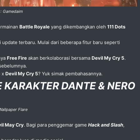
 : Gamedaim
ermainan
Battle Royale
yang dikembangkan oleh
111 Dots
.
i update terbaru. Mulai dari beberapa fitur baru seperti
rnya
Free Fire
akan berkolaborasi bersama
Devil My Cry 5
.
i sebelumnya.
e
x
Devil My Cry 5
? Yuk simak pembahasannya.
 KARAKTER DANTE & NERO
Wallpaper Flare
il May Cry
. Bagi para penggemar game
Hack and Slash
,