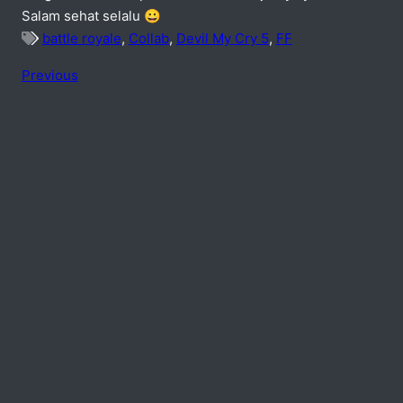
Salam sehat selalu 😀
battle royale
,
Collab
,
Devil My Cry 5
,
FF
Previous
No comments
add one
Speak Your Mind
Your email address will not be published. Required fiel
Name *
Email *