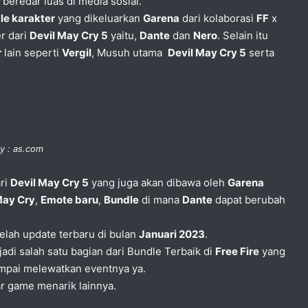
 beredar luas di media sosial.
le karakter
yang dikeluarkan
Garena
dari kolaborasi
FF
x
r dari
Devil May Cry 5
yaitu,
Dante
dan
Nero
. Selain itu
r
lain seperti
Vergil
, Musuh utama
Devil May Cry 5
serta
y : as.com
ari
Devil May Cry 5
yang juga akan dibawa oleh
Garena
May Cry
,
Emote baru
,
Bundle
di mana
Dante
dapat berubah
telah update terbaru di bulan
Januari 2023
.
adi salah satu bagian dari Bundle Terbaik di
Free Fire
yang
sampai melewatkan eventnya ya.
ar game menarik lainnya.