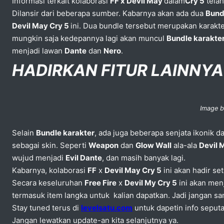
Informasi terkait kolaborasi
FF x Devil May
dalam
Cry 5
telah
Dilansir dari beberapa sumber. Kabarnya akan ada dua
Bund
Devil May Cry 5
ini. Dua bundle tersebut merupakan karakte
mungkin saja kedepannya lagi akan muncul
Bundle karakte
menjadi lawan
Dante
dan
Nero
.
HADIRKAN FITUR LAINNYA
Image b
Selain
Bundle karakter
, ada juga beberapa senjata ikonik d
sebagai skin. Seperti
Weapon
dan
Glow Wall
ala-ala
Devil 
wujud menjadi
Evil Dante
, dan masih banyak lagi.
Kabarnya, kolaborasi
FF
x
Devil May Cry 5
ini akan hadir se
Secara keseluruhan
Free Fire
x
Devil My Cry 5
ini akan menj
termasuk item langka untuk kalian dapatkan. Jadi jangan 
Stay tuned terus di
levelsatu.com
untuk dapetin info seput
Jangan lewatkan update-an kita selanjutnya ya.