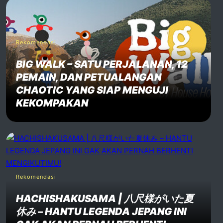
Rekomendasi
BIG WALK – SATU PERJALANAN, 12
PEMAIN, DAN PETUALANGAN
CHAOTIC YANG SIAP MENGUJI
KEKOMPAKAN
Rekomendasi
HACHISHAKUSAMA | 八尺様がいた夏
休み – HANTU LEGENDA JEPANG INI