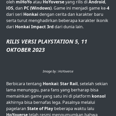
oleh
miHoYo
atau
HoYoverse
yang rilis di
Android
,
iOS
, dan
PC (Windows)
. Game ini menjadi game ke-
4
dari seri
Honkai
dengan cerita dan karakter baru
serta turut menghadirkan beberapa karakter ikonik
dari
Honkai Impact 3rd
dari dunia lain.
RILIS VERSI PLAYSTATION 5, 11
OKTOBER 2023
Image by : HoYoverse
Berbicara tentang
Honkai: Star Rail
, setelah sekian
lama menunggu, para fans yang berharap bisa
memainkan game yang satu ini di platform
konsol
akhirnya bisa bernafas lega. Pasalnya melalui
pagelaran
State of Play
beberapa waktu lalu
HoYoverse
telah resmi mengumumkan bahwa