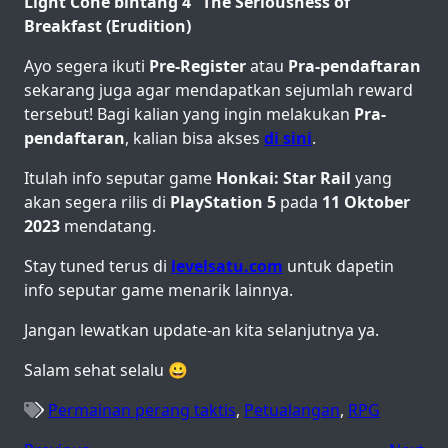
Light Cone bintang 4 “The Seriousness of
Breakfast (Erudition)
Ayo segera ikuti
Pre-Register
atau
Pra-pendaftaran
sekarang juga agar mendapatkan sejumlah reward
tersebut! Bagi kalian yang ingin melakukan
Pra-
pendaftaran
, kalian bisa akses
di sini
.
Itulah info seputar game
Honkai: Star Rail
yang
akan segera rilis di
PlayStation 5
pada
11 Oktober
2023
mendatang.
Stay tuned terus di
levelsatu.com
untuk dapetin
info seputar game menarik lainnya.
Jangan lewatkan update-an kita selanjutnya ya.
Salam sehat selalu 😀
Permainan perang taktis
,
Petualangan
,
RPG