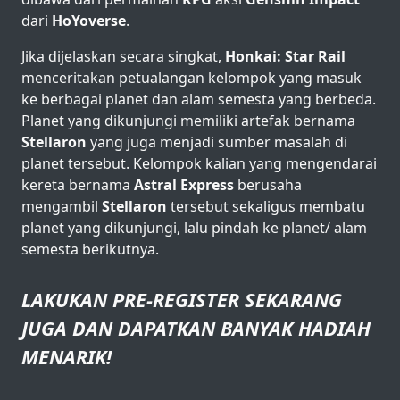
dari
HoYoverse
.
Jika dijelaskan secara singkat,
Honkai: Star Rail
menceritakan petualangan kelompok yang masuk
ke berbagai planet dan alam semesta yang berbeda.
Planet yang dikunjungi memiliki artefak bernama
Stellaron
yang juga menjadi sumber masalah di
planet tersebut. Kelompok kalian yang mengendarai
kereta bernama
Astral Express
berusaha
mengambil
Stellaron
tersebut sekaligus membatu
planet yang dikunjungi, lalu pindah ke planet/ alam
semesta berikutnya.
LAKUKAN PRE-REGISTER SEKARANG
JUGA DAN DAPATKAN BANYAK HADIAH
MENARIK!