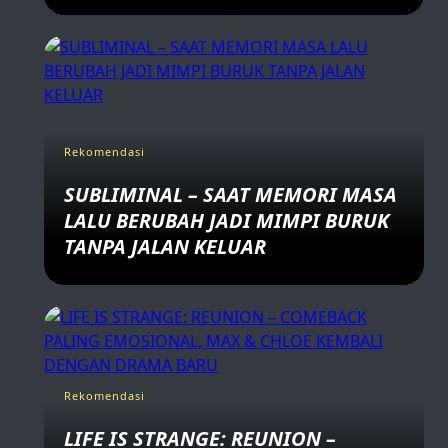
Rekomendasi
SUBLIMINAL – SAAT MEMORI MASA
LALU BERUBAH JADI MIMPI BURUK
TANPA JALAN KELUAR
Rekomendasi
LIFE IS STRANGE: REUNION –