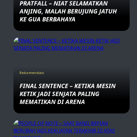
PRATFALL – NIAT SELAMATKAN
ANJING, MALAH BERUJUNG JATUH
KE GUA BERBAHAYA
Rekomendasi
FINAL SENTENCE – KETIKA MESIN
KETIK JADI SENJATA PALING
MEMATIKAN DI ARENA