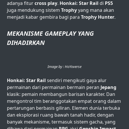
adanya fitur
cross play
.
Honkai: Star Rail
di
PS5
juga mendukung sistem
Trophy
yang mana akan
menjadi kabar gembira bagi para
Trophy Hunter
.
MEKANISME GAMEPLAY YANG
DIHADIRKAN
Image by : HoYoverse
Honkai: Star Rail
sendiri mengikuti gaya alur
permainan dari permainan bermain peran
Jepang
klasik: pemain membangun barisan karakter. Dan
mengontrol tim beranggotakan empat orang dalam
pertarungan berbasis giliran. Elemen dunia terbuka
dan eksplorasi ruang bawah tanah hadir, dengan
banyak mekanisme, termasuk sistem gacha, yang
dibawa dari permainan
RPG
aksi
Genshin Impact