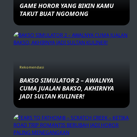
GAME HOROR YANG BIKIN KAMU
TAKUT BUAT NGOMONG
Rekomendasi
BAKSO SIMULATOR 2 – AWALNYA
CUMA JUALAN BAKSO, AKHIRNYA
JADI SULTAN KULINER!