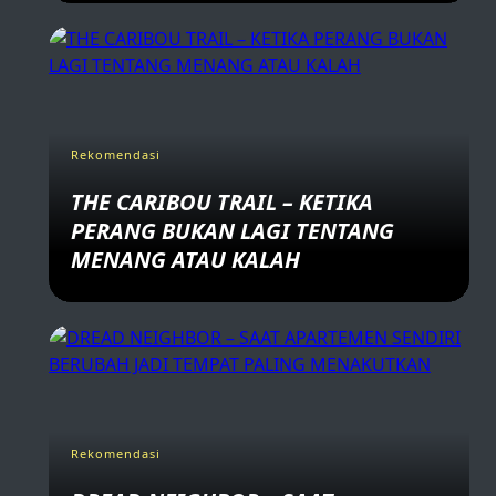
Rekomendasi
THE CARIBOU TRAIL – KETIKA
PERANG BUKAN LAGI TENTANG
MENANG ATAU KALAH
Rekomendasi