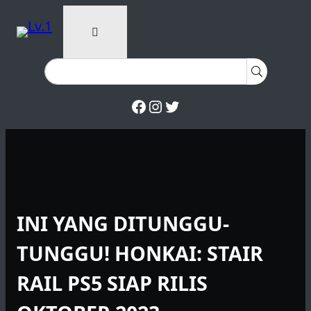
Facebook
Instagram
Twitter
Skip to content
Posted on
Posted in
Posted in
INI YANG DITUNGGU-
TUNGGU! HONKAI: STAIR
RAIL PS5 SIAP RILIS