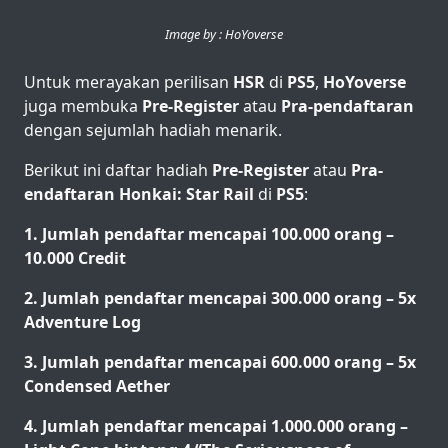
Image by : HoYoverse
Untuk merayakan perilisan
HSR
di
PS5
,
HoYoverse
juga membuka
Pre-Register
atau
Pra-pendaftaran
dengan sejumlah hadiah menarik.
Berikut ini daftar hadiah
Pre-Register
atau
Pra-
endaftaran Honkai: Star Rail
di
PS5
:
1. Jumlah pendaftar mencapai 100.000 orang –
10.000 Credit
2. Jumlah pendaftar mencapai 300.000 orang – 5x
Adventure Log
3. Jumlah pendaftar mencapai 600.000 orang – 5x
Condensed Aether
4. Jumlah pendaftar mencapai 1.000.000 orang –