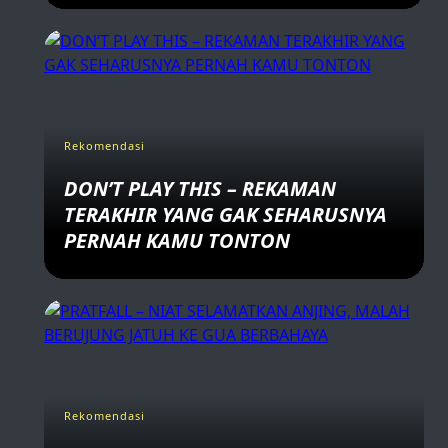
Rekomendasi
DON’T PLAY THIS – REKAMAN
TERAKHIR YANG GAK SEHARUSNYA
PERNAH KAMU TONTON
Rekomendasi