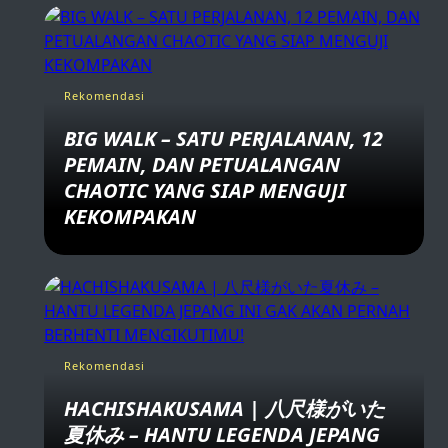
Rekomendasi
BIG WALK – SATU PERJALANAN, 12
PEMAIN, DAN PETUALANGAN
CHAOTIC YANG SIAP MENGUJI
KEKOMPAKAN
Rekomendasi
HACHISHAKUSAMA | 八尺様がいた
夏休み – HANTU LEGENDA JEPANG