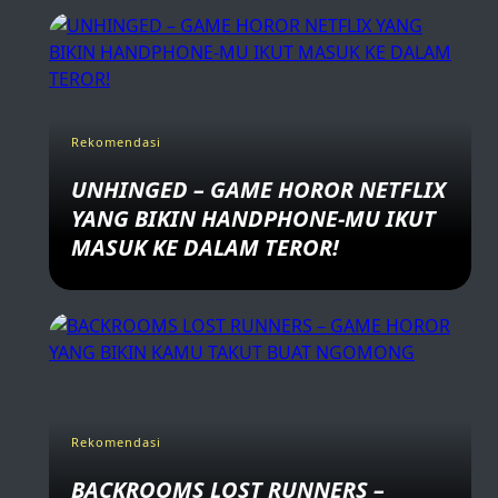
Rekomendasi
UNHINGED – GAME HOROR NETFLIX
YANG BIKIN HANDPHONE-MU IKUT
MASUK KE DALAM TEROR!
Rekomendasi
BACKROOMS LOST RUNNERS –