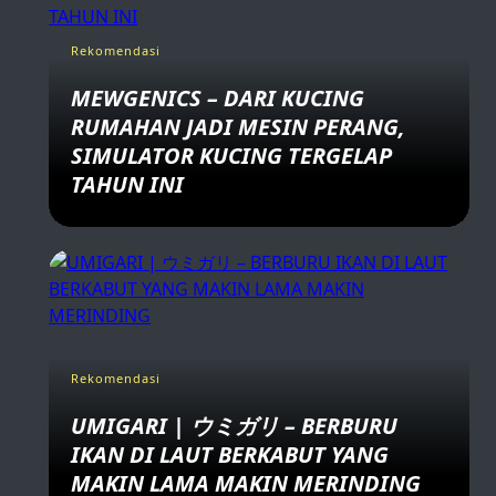
Rekomendasi
MEWGENICS – DARI KUCING
RUMAHAN JADI MESIN PERANG,
SIMULATOR KUCING TERGELAP
TAHUN INI
Rekomendasi
UMIGARI | ウミガリ – BERBURU
IKAN DI LAUT BERKABUT YANG
MAKIN LAMA MAKIN MERINDING