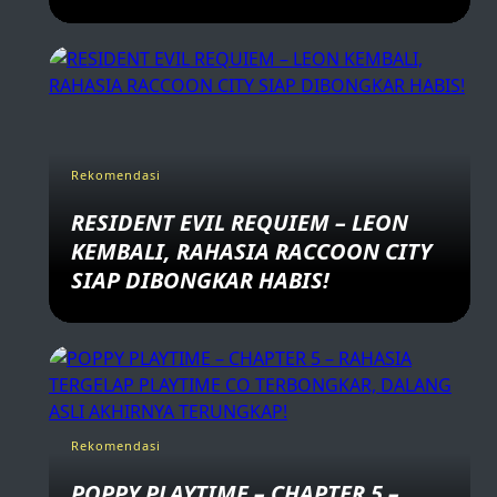
Rekomendasi
RESIDENT EVIL REQUIEM – LEON
KEMBALI, RAHASIA RACCOON CITY
SIAP DIBONGKAR HABIS!
Rekomendasi
POPPY PLAYTIME – CHAPTER 5 –