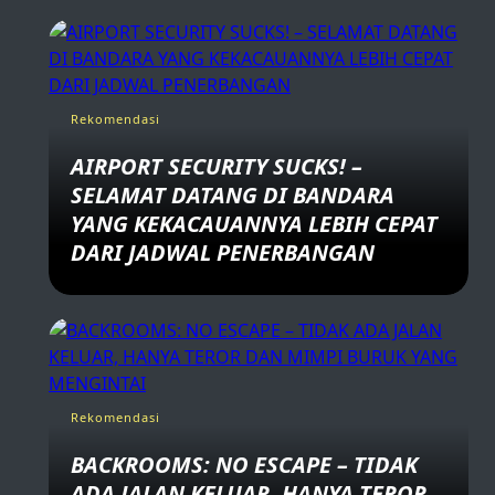
Rekomendasi
AIRPORT SECURITY SUCKS! –
SELAMAT DATANG DI BANDARA
YANG KEKACAUANNYA LEBIH CEPAT
DARI JADWAL PENERBANGAN
Rekomendasi
BACKROOMS: NO ESCAPE – TIDAK
ADA JALAN KELUAR, HANYA TEROR