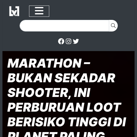
Facebook
Instagram
Twitter
Skip to content
Posted on
Posted in
Posted in
MARATHON –
BUKAN SEKADAR
SHOOTER, INI
PERBURUAN LOOT
BERISIKO TINGGI DI
PLANET PALING