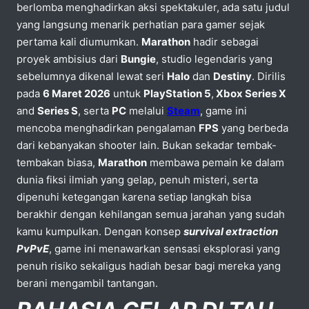
berlomba menghadirkan aksi spektakuler, ada satu judul
yang langsung menarik perhatian para gamer sejak
pertama kali diumumkan.
Marathon
hadir sebagai
proyek ambisius dari
Bungie
, studio legendaris yang
sebelumnya dikenal lewat seri
Halo
dan
Destiny
. Dirilis
pada
6 Maret 2026
untuk
PlayStation 5
,
Xbox Series X
and
Series S
, serta
PC
melalui
Steam
, game ini
mencoba menghadirkan pengalaman
FPS
yang berbeda
dari kebanyakan shooter lain. Bukan sekadar tembak-
tembakan biasa,
Marathon
membawa pemain ke dalam
dunia fiksi ilmiah yang gelap, penuh misteri, serta
dipenuhi ketegangan karena setiap langkah bisa
berakhir dengan kehilangan semua jarahan yang sudah
kamu kumpulkan. Dengan konsep
survival extraction
PvPvE
, game ini menawarkan sensasi eksplorasi yang
penuh risiko sekaligus hadiah besar bagi mereka yang
berani mengambil tantangan.