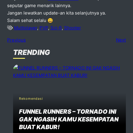
seputar game menarik lainnya.
Jangan lewatkan update-an kita selanjutnya ya.
Salam sehat selalu 😀
Multiplayer
,
PVP
,
Sci-fi
,
Shooter
Previous
Next
TRENDING
No comments
dd one
Speak Your Mind
Your email address will not be published. Required fiels 
Rekomendasi
FUNNEL RUNNERS – TORNADO INI
Name *
GAK NGASIH KAMU KESEMPATAN
BUAT KABUR!