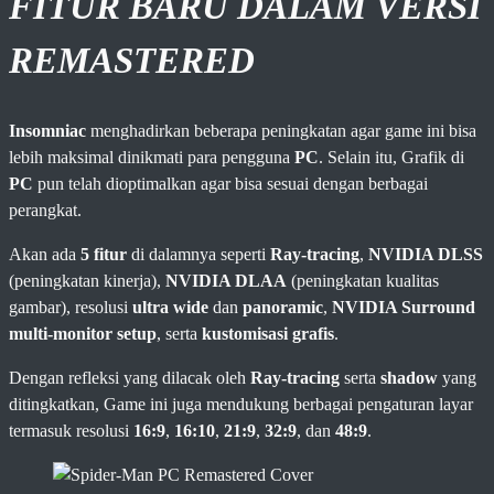
FITUR BARU DALAM VERSI
REMASTERED
Insomniac
menghadirkan beberapa peningkatan agar game ini bisa
lebih maksimal dinikmati para pengguna
PC
. Selain itu, Grafik di
PC
pun telah dioptimalkan agar bisa sesuai dengan berbagai
perangkat.
Akan ada
5 fitur
di dalamnya seperti
Ray-tracing
,
NVIDIA DLSS
(peningkatan kinerja),
NVIDIA DLAA
(peningkatan kualitas
gambar), resolusi
ultra wide
dan
panoramic
,
NVIDIA Surround
multi-monitor setup
, serta
kustomisasi grafis
.
Dengan refleksi yang dilacak oleh
Ray-tracing
serta
shadow
yang
ditingkatkan, Game ini juga mendukung berbagai pengaturan layar
termasuk resolusi
16:9
,
16:10
,
21:9
,
32:9
, dan
48:9
.