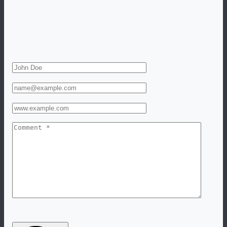
Speak Your Mind
Your email address will not be published. Required fiels are
marked "
*
".
Name *
Email *
Website
Comment *