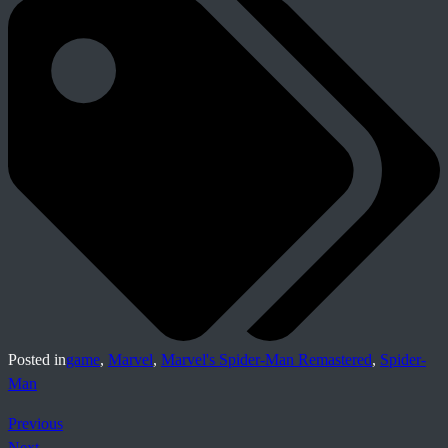
Posted in
game
,
Marvel
,
Marvel's Spider-Man Remastered
,
Spider-
Man
Previous
Next