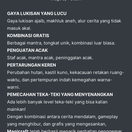
GAYA LUKISAN YANG LUCU
Gaya lukisan ajaib, makhluk aneh, alur cerita yang tidak
masuk akal.
KOMBINASI GRATIS
Berbagai mantra, tongkat unik, kombinasi luar biasa.
PENGUATAN ACAK
Staf acak, mantra acak, peninggalan acak.
PERTARUNGAN KEREN
Perubahan hutan, kastil kuno, kekacauan retakan ruang-
waktu, dan pertempuran indah kemegahan warna-
warni.
PEMECAHAN TEKA-TEKI YANG MENYENANGKAN
Ada lebih banyak level teka-teki yang bisa kalian
mainkan!
Dengan kombinasi antara cerita mendalam, gameplay
yang menghibur, dan grafis yang mengesankan,
Magicraft
telah berhasil menarik perhatian penggemar