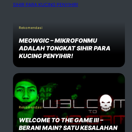
Rekomendasi
MEOWGIC – MIKROFONMU
ADALAH TONGKAT SIHIR PARA
KUCING PENYIHIR!
Rekomendasi
WELCOME TO THE GAME III –
BERANI MAIN? SATU KESALAHAN