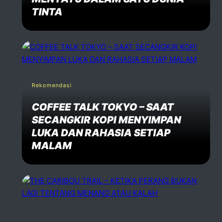
TINTA
Rekomendasi
COFFEE TALK TOKYO – SAAT
SECANGKIR KOPI MENYIMPAN
LUKA DAN RAHASIA SETIAP
MALAM