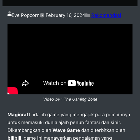
Eve Popcorn
February 16, 2024
Rekomendasi
Video by : The Gaming Zone
Magicraft
adalah game yang mengajak para pemainnya
untuk memasuki dunia ajaib penuh fantasi dan sihir.
Dikembangkan oleh
Wave Game
dan diterbitkan oleh
bilibili
, game ini menawarkan pengalaman yang