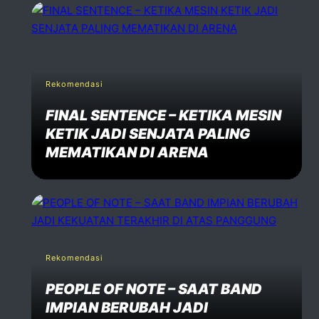
Rekomendasi
FINAL SENTENCE – KETIKA MESIN
KETIK JADI SENJATA PALING
MEMATIKAN DI ARENA
Rekomendasi
PEOPLE OF NOTE – SAAT BAND
IMPIAN BERUBAH JADI