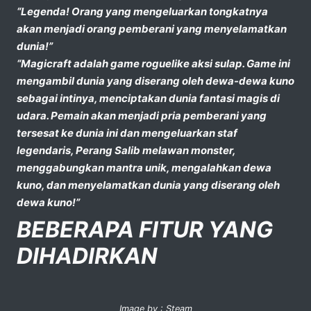
“Legenda! Orang yang mengeluarkan tongkatnya
akan menjadi orang pemberani yang menyelamatkan
dunia!”
“Magicraft adalah game roguelike aksi sulap. Game ini
mengambil dunia yang diserang oleh dewa-dewa kuno
sebagai intinya, menciptakan dunia fantasi magis di
udara. Pemain akan menjadi pria pemberani yang
tersesat ke dunia ini dan mengeluarkan staf
legendaris, Perang Salib melawan monster,
menggabungkan mantra unik, mengalahkan dewa
kuno, dan menyelamatkan dunia yang diserang oleh
dewa kuno!”
BEBERAPA FITUR YANG
DIHADIRKAN
Image by : Steam