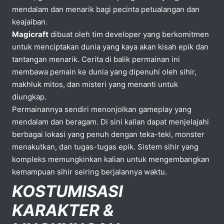
mendalam dan menarik bagi pecinta petualangan dan
keajaiban.
Magicraft
dibuat oleh tim developer yang berkomitmen
untuk menciptakan dunia yang kaya akan kisah epik dan
tantangan menarik. Cerita di balik permainan ini
membawa pemain ke dunia yang dipenuhi oleh sihir,
makhluk mitos, dan misteri yang menanti untuk
diungkap.
Permainannya sendiri menonjolkan gameplay yang
mendalam dan beragam. Di sini kalian dapat menjelajahi
berbagai lokasi yang penuh dengan teka-teki, monster
menakutkan, dan tugas-tugas epik. Sistem sihir yang
kompleks memungkinkan kalian untuk mengembangkan
kemampuan sihir seiring berjalannya waktu.
KOSTUMISASI
KARAKTER &