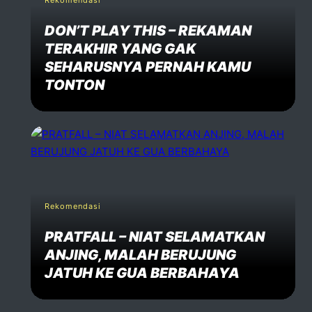
DON’T PLAY THIS – REKAMAN
TERAKHIR YANG GAK
SEHARUSNYA PERNAH KAMU
TONTON
Rekomendasi
PRATFALL – NIAT SELAMATKAN
ANJING, MALAH BERUJUNG
JATUH KE GUA BERBAHAYA