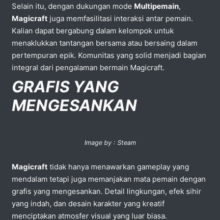
Selain itu, dengan dukungan mode
Multipemain
,
Magicraft
juga memfasilitasi interaksi antar pemain.
Kalian dapat bergabung dalam kelompok untuk
menaklukkan tantangan bersama atau bersaing dalam
pertempuran epik. Komunitas yang solid menjadi bagian
integral dari pengalaman bermain Magicraft.
GRAFIS YANG
MENGESANKAN
Image by : Steam
Magicraft
tidak hanya menawarkan gameplay yang
mendalam tetapi juga memanjakan mata pemain dengan
grafis yang mengesankan. Detail lingkungan, efek sihir
yang indah, dan desain karakter yang kreatif
menciptakan atmosfer visual yang luar biasa.