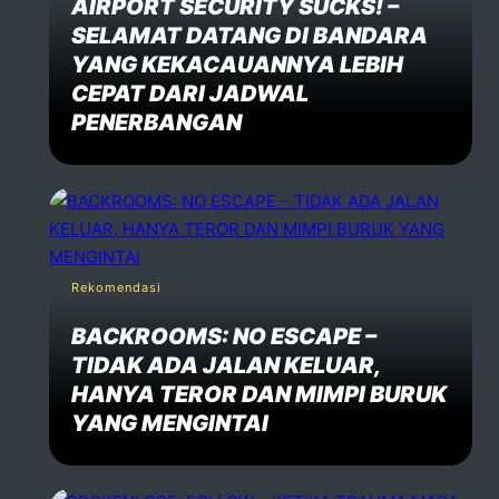
AIRPORT SECURITY SUCKS! –
SELAMAT DATANG DI BANDARA
YANG KEKACAUANNYA LEBIH
CEPAT DARI JADWAL
PENERBANGAN
Rekomendasi
BACKROOMS: NO ESCAPE –
TIDAK ADA JALAN KELUAR,
HANYA TEROR DAN MIMPI BURUK
YANG MENGINTAI