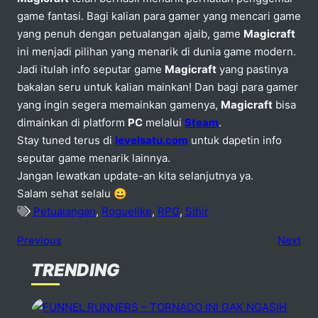
game fantasi. Bagi kalian para gamer yang mencari game
yang penuh dengan petualangan ajaib, game
Magicraft
ini menjadi pilihan yang menarik di dunia game modern.
Jadi itulah info seputar game
Magicraft
yang pastinya
bakalan seru untuk kalian mainkan! Dan bagi para gamer
yang ingin segera memainkan gamenya,
Magicraft
bisa
dimainkan di platform
PC
melalui
Steam
.
Stay tuned terus di
levelsatu.com
untuk dapetin info
seputar game menarik lainnya.
Jangan lewatkan update-an kita selanjutnya ya.
Salam sehat selalu 😀
Petualangan
,
Roguelike
,
RPG
,
Sihir
Previous
Next
TRENDING
No comments
dd one