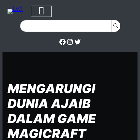
Facebook
Instagram
Twitter
Skip to content
Posted on
Posted in
Posted in
MENGARUNGI
DUNIA AJAIB
DALAM GAME
MAGICRAFT