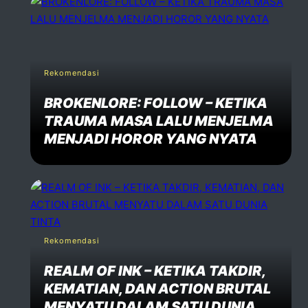
Rekomendasi
BROKENLORE: FOLLOW – KETIKA
TRAUMA MASA LALU MENJELMA
MENJADI HOROR YANG NYATA
Rekomendasi
REALM OF INK – KETIKA TAKDIR,
KEMATIAN, DAN ACTION BRUTAL
MENYATU DALAM SATU DUNIA