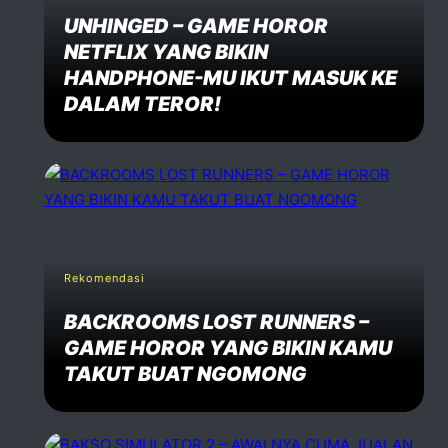
UNHINGED – GAME HOROR
NETFLIX YANG BIKIN
HANDPHONE-MU IKUT MASUK KE
DALAM TEROR!
Rekomendasi
BACKROOMS LOST RUNNERS –
GAME HOROR YANG BIKIN KAMU
TAKUT BUAT NGOMONG