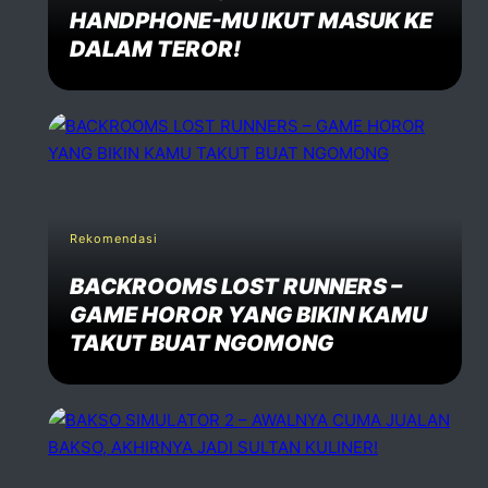
HANDPHONE-MU IKUT MASUK KE
DALAM TEROR!
Rekomendasi
BACKROOMS LOST RUNNERS –
GAME HOROR YANG BIKIN KAMU
TAKUT BUAT NGOMONG