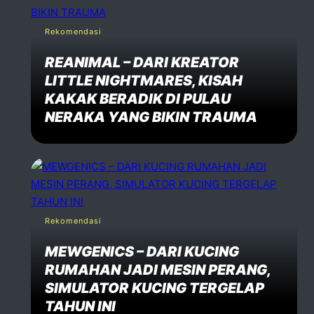
Rekomendasi
REANIMAL – DARI KREATOR
LITTLE NIGHTMARES, KISAH
KAKAK BERADIK DI PULAU
NERAKA YANG BIKIN TRAUMA
Rekomendasi
MEWGENICS – DARI KUCING
RUMAHAN JADI MESIN PERANG,
SIMULATOR KUCING TERGELAP
TAHUN INI