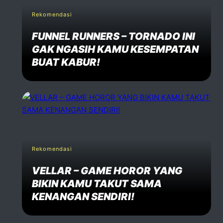
Your email address will not be published. Required fiels 
Rekomendasi
FUNNEL RUNNERS – TORNADO INI
Name *
GAK NGASIH KAMU KESEMPATAN
BUAT KABUR!
Email *
Website
Rekomendasi
Comment *
VELLAR – GAME HOROR YANG
BIKIN KAMU TAKUT SAMA
KENANGAN SENDIRI!