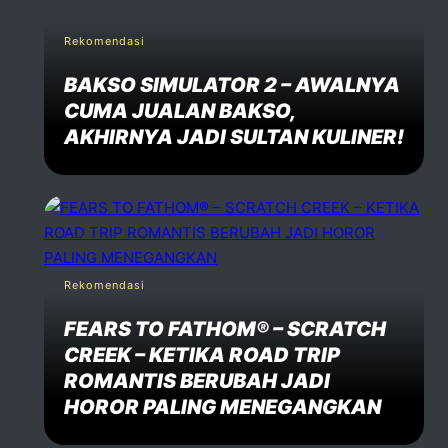
Rekomendasi
BAKSO SIMULATOR 2 – AWALNYA
CUMA JUALAN BAKSO,
AKHIRNYA JADI SULTAN KULINER!
Rekomendasi
FEARS TO FATHOM® – SCRATCH
CREEK – KETIKA ROAD TRIP
ROMANTIS BERUBAH JADI
HOROR PALING MENEGANGKAN