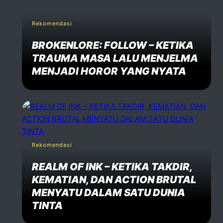
Rekomendasi
BROKENLORE: FOLLOW – KETIKA
TRAUMA MASA LALU MENJELMA
MENJADI HOROR YANG NYATA
Rekomendasi
REALM OF INK – KETIKA TAKDIR,
KEMATIAN, DAN ACTION BRUTAL
MENYATU DALAM SATU DUNIA
TINTA