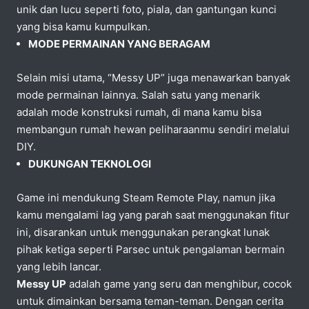
unik dan lucu seperti foto, piala, dan gantungan kunci
yang bisa kamu kumpulkan.
MODE PERMAINAN YANG BERAGAM
Selain misi utama, “Messy UP” juga menawarkan banyak
mode permainan lainnya. Salah satu yang menarik
adalah mode konstruksi rumah, di mana kamu bisa
membangun rumah hewan peliharaanmu sendiri melalui
DIY.
DUKUNGAN TEKNOLOGI
Game ini mendukung Steam Remote Play, namun jika
kamu mengalami lag yang parah saat menggunakan fitur
ini, disarankan untuk menggunakan perangkat lunak
pihak ketiga seperti Parsec untuk pengalaman bermain
yang lebih lancar.
Messy UP
adalah game yang seru dan menghibur, cocok
untuk dimainkan bersama teman-teman. Dengan cerita