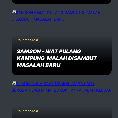
Rekomendasi
SAMSON – NIAT PULANG
KAMPUNG, MALAH DISAMBUT
MASALAH BARU
Rekomendasi