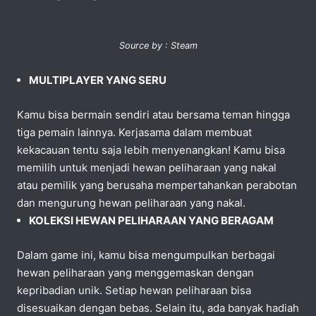
Source by : Steam
MULTIPLAYER YANG SERU
Kamu bisa bermain sendiri atau bersama teman hingga
tiga pemain lainnya. Kerjasama dalam membuat
kekacauan tentu saja lebih menyenangkan! Kamu bisa
memilih untuk menjadi hewan peliharaan yang nakal
atau pemilik yang berusaha mempertahankan perabotan
dan mengurung hewan peliharaan yang nakal.
KOLEKSI HEWAN PELIHARAAN YANG BERAGAM
Dalam game ini, kamu bisa mengumpulkan berbagai
hewan peliharaan yang menggemaskan dengan
kepribadian unik. Setiap hewan peliharaan bisa
disesuaikan dengan bebas. Selain itu, ada banyak hadiah