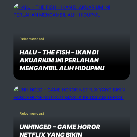
Rekomendasi
HALU – THE FISH – IKAN DI
AKUARIUM INI PERLAHAN
MENGAMBIL ALIH HIDUPMU
Rekomendasi
UNHINGED – GAME HOROR
NETFLIX YANG BIKIN