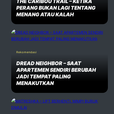
THE CARIBOU TRAIL – KETIKA
PERANG BUKAN LAGI TENTANG
MENANG ATAU KALAH
Rekomendasi
DREAD NEIGHBOR – SAAT
APARTEMEN SENDIRI BERUBAH
JADI TEMPAT PALING
MENAKUTKAN