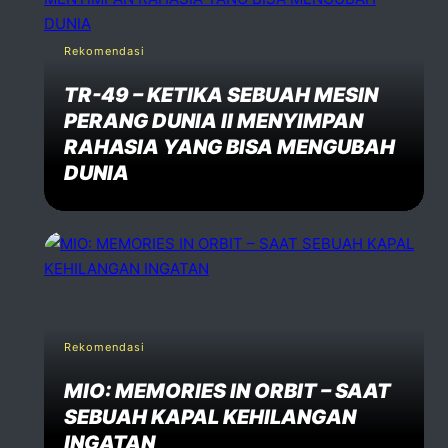
Rekomendasi
TR-49 – KETIKA SEBUAH MESIN
PERANG DUNIA II MENYIMPAN
RAHASIA YANG BISA MENGUBAH
DUNIA
Rekomendasi
MIO: MEMORIES IN ORBIT – SAAT
SEBUAH KAPAL KEHILANGAN
INGATAN