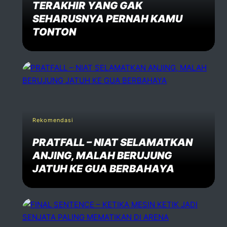
TERAKHIR YANG GAK
SEHARUSNYA PERNAH KAMU
TONTON
Rekomendasi
PRATFALL – NIAT SELAMATKAN
ANJING, MALAH BERUJUNG
JATUH KE GUA BERBAHAYA