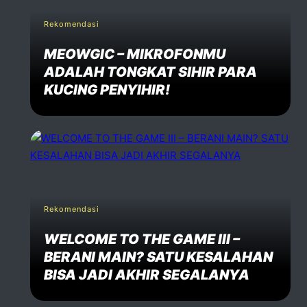
Rekomendasi
MEOWGIC – MIKROFONMU
ADALAH TONGKAT SIHIR PARA
KUCING PENYIHIR!
Rekomendasi
WELCOME TO THE GAME III –
BERANI MAIN? SATU KESALAHAN
BISA JADI AKHIR SEGALANYA