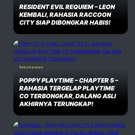
RESIDENT EVIL REQUIEM – LEON
KEMBALI, RAHASIA RACCOON
CITY SIAP DIBONGKAR HABIS!
Rekomendasi
POPPY PLAYTIME – CHAPTER 5 –
RAHASIA TERGELAP PLAYTIME
CO TERBONGKAR, DALANG ASLI
AKHIRNYA TERUNGKAP!