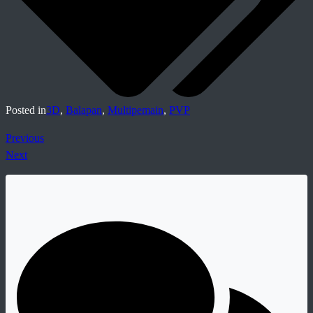
Posted in
3D
,
Balapan
,
Multipemain
,
PVP
Previous
Next