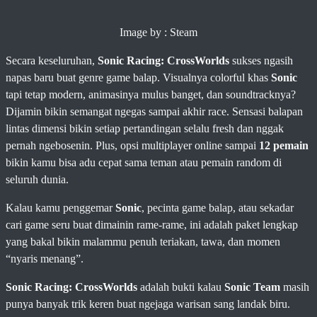
Image by : Steam
Secara keseluruhan,
Sonic Racing: CrossWorlds
sukses ngasih
napas baru buat genre game balap. Visualnya colorful khas
Sonic
tapi tetap modern, animasinya mulus banget, dan soundtracknya?
Dijamin bikin semangat ngegas sampai akhir race. Sensasi balapan
lintas dimensi bikin setiap pertandingan selalu fresh dan nggak
pernah ngebosenin. Plus, opsi multiplayer online sampai
12 pemain
bikin kamu bisa adu cepat sama teman atau pemain random di
seluruh dunia.
Kalau kamu penggemar
Sonic
, pecinta game balap, atau sekadar
cari game seru buat dimainin rame-rame, ini adalah paket lengkap
yang bakal bikin malammu penuh teriakan, tawa, dan momen
“nyaris menang”.
Sonic Racing: CrossWorlds
adalah bukti kalau
Sonic Team
masih
punya banyak trik keren buat ngejaga warisan sang landak biru.