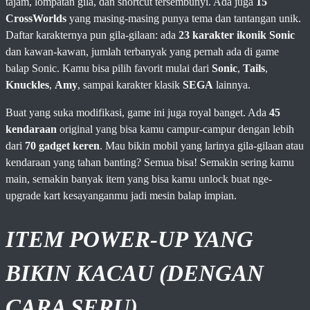
tajam, lompatan gila, dan shortcut tersembunyi. Ada juga
15
CrossWorlds
yang masing-masing punya tema dan tantangan unik.
Daftar karakternya pun gila-gilaan: ada
23 karakter ikonik Sonic
dan kawan-kawan, jumlah terbanyak yang pernah ada di game
balap Sonic. Kamu bisa pilih favorit mulai dari
Sonic
,
Tails
,
Knuckles
,
Amy
, sampai karakter klasik
SEGA
lainnya.
Buat yang suka modifikasi, game ini juga royal banget. Ada
45
kendaraan
original yang bisa kamu campur-campur dengan lebih
dari
70 gadget keren
. Mau bikin mobil yang larinya gila-gilaan atau
kendaraan yang tahan banting? Semua bisa! Semakin sering kamu
main, semakin banyak item yang bisa kamu unlock buat nge-
upgrade kart kesayanganmu jadi mesin balap impian.
ITEM POWER-UP YANG
BIKIN KACAU (DENGAN
CARA SERU)