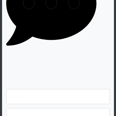
Speak Your Mind
Your email address will not be published. Required fiels are
marked "
*
".
Name *
Email *