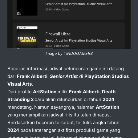
Image by : INDOGAMERS
Bocoran informasi jadwal peluncuran game ini datang
dari
Frank Aliberti
,
Senior Artist
di
PlayStation Studios
Visual Arts
.
Dari profile
ArtStation
milik
Frank Aliberti
,
Death
Stranding 2
baru akan diluncurkan di tahun
2024
mendatang. Namun sayangnya, halaman
ArtStation
yang menampilkan jadwal rilis itu telah dihapus.
Berdasarkan bocoran tersebut, tertulis angka tahun
2024
pada keterangan aktifitas produksi game yang
sedang ia kerjakan ini. Informasi lainnya adalah game