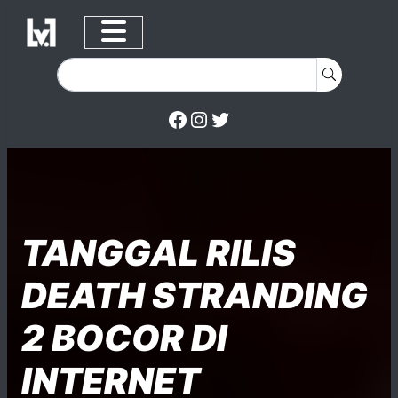
Facebook
Instagram
Twitter
Skip to content
Posted on
Posted in
Posted in
TANGGAL RILIS
DEATH STRANDING
2 BOCOR DI
INTERNET