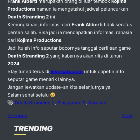
Frank Alberti
merupakan orang di luar tembok
Kojima
Productions
namun ia mengetahui jadwal peluncurkan
Death Stranding 2
ini.
Kemungkinan, informasi dari
Frank Aliberti
tidak seratus
persen salah. Bisa jadi ia mendapatkan informasi rahasia
dari
Kojima Productions
.
Jadi itulah info seputar bocornya tanggal perilisan game
Death Stranding 2
yang kabarnya akan rilis di tahun
2024
.
Stay tuned terus di
levelsatu.com
untuk dapetin info
seputar game menarik lainnya.
Jangan lewatkan update-an kita selanjutnya ya.
Salam sehat selalu
Death Stranding 2
,
Playstation 5
,
Survival
Previous
Next
TRENDING
No comments