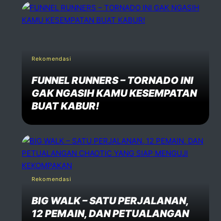
dd one
Speak Your Mind
Your email address will not be published. Required fiels 
Rekomendasi
FUNNEL RUNNERS – TORNADO INI
Name *
GAK NGASIH KAMU KESEMPATAN
BUAT KABUR!
Email *
Website
Rekomendasi
Comment *
BIG WALK – SATU PERJALANAN,
12 PEMAIN, DAN PETUALANGAN