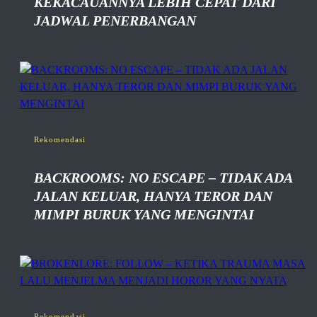
KEKACAUANNYA LEBIH CEPAT DARI
JADWAL PENERBANGAN
Rekomendasi
BACKROOMS: NO ESCAPE – TIDAK ADA
JALAN KELUAR, HANYA TEROR DAN
MIMPI BURUK YANG MENGINTAI
Rekomendasi