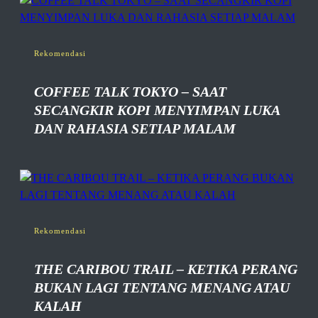
Rekomendasi
COFFEE TALK TOKYO – SAAT
SECANGKIR KOPI MENYIMPAN LUKA
DAN RAHASIA SETIAP MALAM
Rekomendasi
THE CARIBOU TRAIL – KETIKA PERANG
BUKAN LAGI TENTANG MENANG ATAU
KALAH