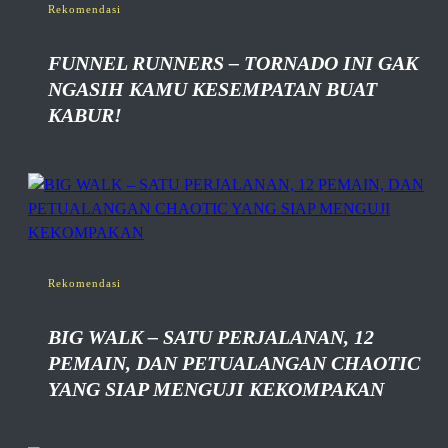
Rekomendasi
FUNNEL RUNNERS – TORNADO INI GAK
NGASIH KAMU KESEMPATAN BUAT
KABUR!
Rekomendasi
BIG WALK – SATU PERJALANAN, 12
PEMAIN, DAN PETUALANGAN CHAOTIC
YANG SIAP MENGUJI KEKOMPAKAN