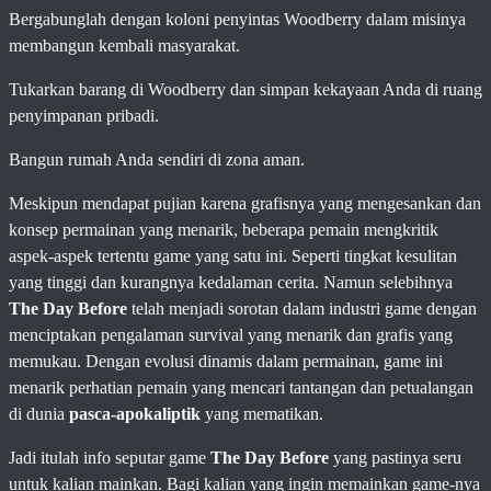
Bergabunglah dengan koloni penyintas Woodberry dalam misinya
membangun kembali masyarakat.
Tukarkan barang di Woodberry dan simpan kekayaan Anda di ruang
penyimpanan pribadi.
Bangun rumah Anda sendiri di zona aman.
Meskipun mendapat pujian karena grafisnya yang mengesankan dan
konsep permainan yang menarik, beberapa pemain mengkritik
aspek-aspek tertentu game yang satu ini. Seperti tingkat kesulitan
yang tinggi dan kurangnya kedalaman cerita. Namun selebihnya
The Day Before
telah menjadi sorotan dalam industri game dengan
menciptakan pengalaman survival yang menarik dan grafis yang
memukau. Dengan evolusi dinamis dalam permainan, game ini
menarik perhatian pemain yang mencari tantangan dan petualangan
di dunia
pasca-apokaliptik
yang mematikan.
Jadi itulah info seputar game
The Day Before
yang pastinya seru
untuk kalian mainkan. Bagi kalian yang ingin memainkan game-nya