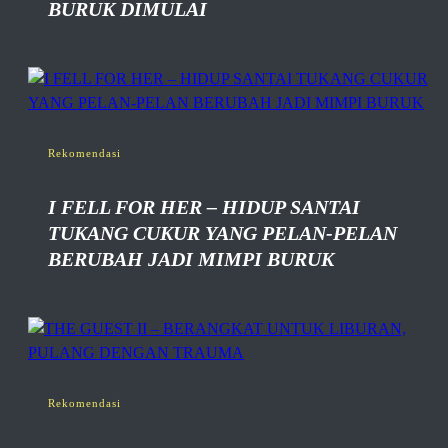
BURUK DIMULAI
Rekomendasi
I FELL FOR HER – HIDUP SANTAI
TUKANG CUKUR YANG PELAN-PELAN
BERUBAH JADI MIMPI BURUK
Rekomendasi