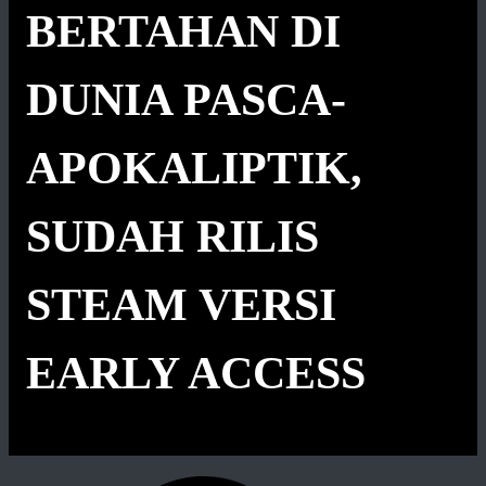
BERTAHAN DI
DUNIA PASCA-
APOKALIPTIK,
SUDAH RILIS
STEAM VERSI
EARLY ACCESS