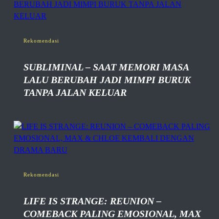
Rekomendasi
SUBLIMINAL – SAAT MEMORI MASA
LALU BERUBAH JADI MIMPI BURUK
TANPA JALAN KELUAR
Rekomendasi
LIFE IS STRANGE: REUNION –
COMEBACK PALING EMOSIONAL, MAX