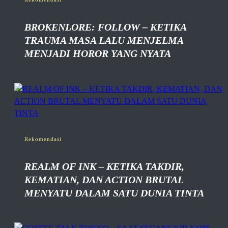
BROKENLORE: FOLLOW – KETIKA
TRAUMA MASA LALU MENJELMA
MENJADI HOROR YANG NYATA
Rekomendasi
REALM OF INK – KETIKA TAKDIR,
KEMATIAN, DAN ACTION BRUTAL
MENYATU DALAM SATU DUNIA TINTA