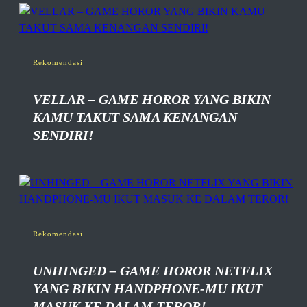
Rekomendasi
VELLAR – GAME HOROR YANG BIKIN
KAMU TAKUT SAMA KENANGAN
SENDIRI!
Rekomendasi
UNHINGED – GAME HOROR NETFLIX
YANG BIKIN HANDPHONE-MU IKUT
MASUK KE DALAM TEROR!