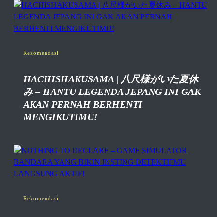
Rekomendasi
HACHISHAKUSAMA | 八尺様がいた夏休
み – HANTU LEGENDA JEPANG INI GAK
AKAN PERNAH BERHENTI
MENGIKUTIMU!
Rekomendasi