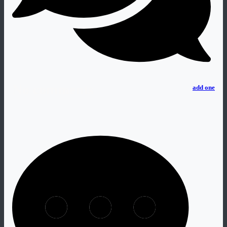
No comments
add one