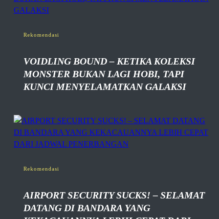
Rekomendasi
VOIDLING BOUND – KETIKA KOLEKSI
MONSTER BUKAN LAGI HOBI, TAPI
KUNCI MENYELAMATKAN GALAKSI
Rekomendasi
AIRPORT SECURITY SUCKS! – SELAMAT
DATANG DI BANDARA YANG