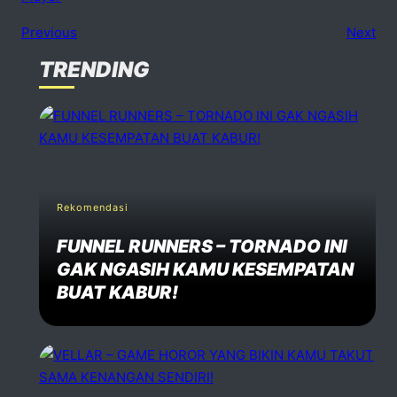
Previous
Next
TRENDING
No comments
dd one
Speak Your Mind
Your email address will not be published. Required fiels 
Rekomendasi
FUNNEL RUNNERS – TORNADO INI
Name *
GAK NGASIH KAMU KESEMPATAN
BUAT KABUR!
Email *
Website