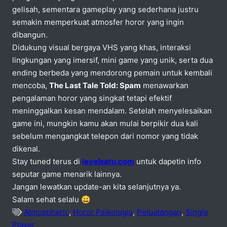
gelisah, sementara gameplay yang sederhana justru
semakin memperkuat atmosfer horor yang ingin
dibangun.
Didukung visual bergaya VHS yang khas, interaksi
lingkungan yang imersif, mini game yang unik, serta dua
ending berbeda yang mendorong pemain untuk kembali
mencoba,
The Last Tale Told: Spam
menawarkan
pengalaman horor yang singkat tetapi efektif
meninggalkan kesan mendalam. Setelah menyelesaikan
game ini, mungkin kamu akan mulai berpikir dua kali
sebelum mengangkat telepon dari nomor yang tidak
dikenal.
Stay tuned terus di
levelsatu.com
untuk dapetin info
seputar game menarik lainnya.
Jangan lewatkan update-an kita selanjutnya ya.
Salam sehat selalu 😀
Atmospheric
,
Horor Psikologis
,
Petualangan
,
Single
Player