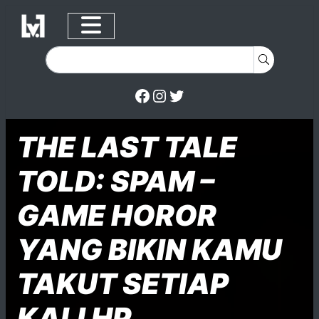
Facebook
Instagram
Twitter
Skip to content
Posted on
Posted in
Posted in
THE LAST TALE
TOLD: SPAM –
GAME HOROR
YANG BIKIN KAMU
TAKUT SETIAP
KALI HP