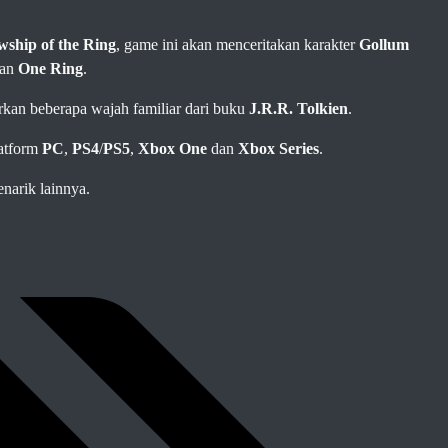
wship of the Ring
,
game ini akan menceritakan karakter
Gollum
kan
One Ring
.
irkan beberapa wajah familiar dari buku
J.R.R. Tolkien
.
latform
PC
,
PS4
/
PS5
,
Xbox One
dan
Xbox Series
.
enarik lainnya.