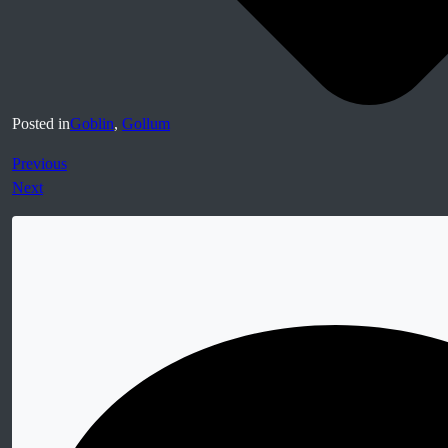
Posted in
Goblin
,
Gollum
Previous
Next