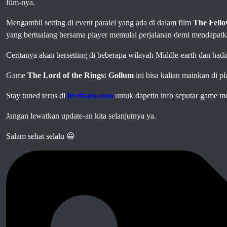
film-nya.
Mengambil setting di event paralel yang ada di dalam film
The Fello
yang bertualang bersama player memulai perjalanan demi mendapat
Ceritanya akan bersetting di beberapa wilayah Middle-earth dan had
Game
The Lord of the Rings: Gollum
ini bisa kalian mainkan di p
Stay tuned terus di
levelsatu.com
untuk dapetin info seputar game m
Jangan lewatkan update-an kita selanjutnya ya.
Salam sehat selalu 😀