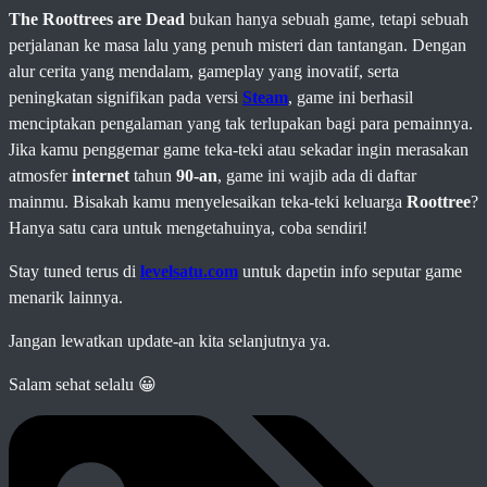
The Roottrees are Dead
bukan hanya sebuah game, tetapi sebuah
perjalanan ke masa lalu yang penuh misteri dan tantangan. Dengan
alur cerita yang mendalam, gameplay yang inovatif, serta
peningkatan signifikan pada versi
Steam
, game ini berhasil
menciptakan pengalaman yang tak terlupakan bagi para pemainnya.
Jika kamu penggemar game teka-teki atau sekadar ingin merasakan
atmosfer
internet
tahun
90-an
, game ini wajib ada di daftar
mainmu. Bisakah kamu menyelesaikan teka-teki keluarga
Roottree
?
Hanya satu cara untuk mengetahuinya, coba sendiri!
Stay tuned terus di
levelsatu.com
untuk dapetin info seputar game
menarik lainnya.
Jangan lewatkan update-an kita selanjutnya ya.
Salam sehat selalu 😀