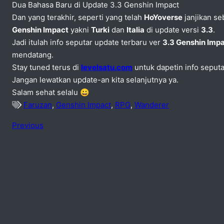
Dua Bahasa Baru di Update 3.3 Genshin Impact
Dan yang terakhir, seperti yang telah
HoYoverse
janjikan s
Genshin Impact
yakni
Turki
dan
Italia
di update versi
3.3
.
Jadi itulah info seputar update terbaru ver
3.3 Genshin Imp
mendatang.
Stay tuned terus di
levelsatu.com
untuk dapetin info seput
Jangan lewatkan update-an kita selanjutnya ya.
Salam sehat selalu 😀
Faruzan
,
Genshin Impact
,
RPG
,
Wanderer
Previous
No comments
add one
Speak Your Mind