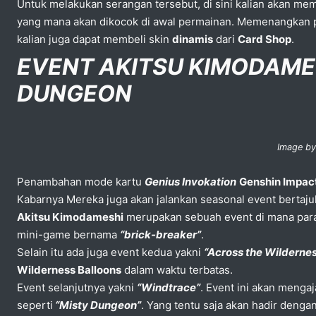
Untuk melakukan serangan tersebut, di sini kalian akan 
yang mana akan dikocok di awal permainan. Memenangkan pe
kalian juga dapat membeli skin
dinamis
dari
Card Shop
.
EVENT AKITSU KIMODAME
DUNGEON
Image by
Penambahan mode kartu
Genius Invokation
Genshin Impac
Kabarnya Mereka juga akan jalankan seasonal event bertaju
Akitsu Kimodameshi
merupakan sebuah event di mana par
mini-game bernama
“brick-breaker”
.
Selain itu ada juga event kedua yakni
“Across the Wilderne
Wilderness Balloons
dalam waktu terbatas.
Event selanjutnya yakni
“Windtrace”
. Event ini akan menga
seperti
“Misty Dungeon”
. Yang tentu saja akan hadir denga