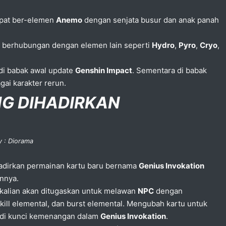
mpat ber-elemen
Anemo
dengan senjata busur dan anak panah
berhubungan dengan elemen lain seperti
Hydro
,
Pyro
,
Cryo
,
di babak awal update
Genshin Impact
. Sementara di babak
gai karakter rerun.
NG DIHADIRKAN
y : Diorama
adirkan permainan kartu baru bernama
Genius Invokation
nnya.
kalian akan ditugaskan untuk melawan
NPC
dengan
ill elemental, dan burst elemental. Mengubah kartu untuk
 jadi kunci kemenangan dalam
Genius Invokation
.