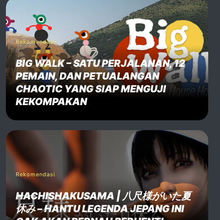
Rekomendasi
BIG WALK – SATU PERJALANAN, 12
PEMAIN, DAN PETUALANGAN
CHAOTIC YANG SIAP MENGUJI
KEKOMPAKAN
Rekomendasi
HACHISHAKUSAMA | 八尺様がいた夏
休み – HANTU LEGENDA JEPANG INI