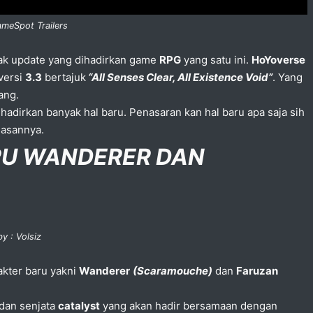
ameSpot Trailers
yak update yang dihadirkan game
RPG
yang satu ini.
HoYoverse
versi
3.3
bertajuk
“All Senses Clear, All Existence Void”
. Yang
ang.
hadirkan banyak hal baru. Penasaran kan hal baru apa saja sih
hasannya.
RU WANDERER DAN
y : Volsiz
akter baru yakni
Wanderer
(Scaramouche)
dan
Faruzan
dan senjata
catalyst
yang akan hadir bersamaan dengan