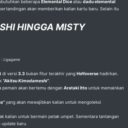
membutuhkan beberapa
Elemental Dice
atau
dadu elemental
rtandingan akan memberikan kalian kartu baru. Selain itu
SHI HINGGA MISTY
 : Ligagame
t
di versi
3.3
bukan fitur terakhir yang
HoYoverse
hadirkan.
k
“Akitsu Kimodameshi”
.
a pemain akan bertemu dengan
Arataki Itto
untuk memainkan
ss”
yang akan mewajibkan kalian untuk mengoleksi
jak kalian untuk bermain petak umpet. Sementara tantangan
n update baru.