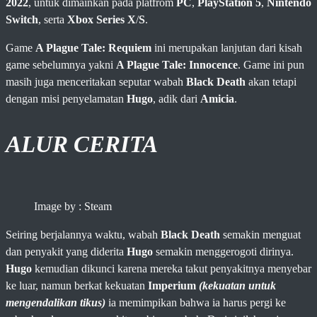
2022
, untuk dimainkan pada platfrom
PC
,
PlayStation 5
,
Nintendo
Switch
, serta
Xbox Series X
/
S
.
Game
A Plague Tale: Requiem
ini merupakan lanjutan dari kisah
game sebelumnya yakni
A Plague Tale: Innocence
. Game ini pun
masih juga menceritakan seputar wabah
Black Death
akan tetapi
dengan misi penyelamatan
Hugo
, adik dari
Amicia
.
ALUR CERITA
Image by : Steam
Seiring berjalannya waktu, wabah
Black Death
semakin menguat
dan penyakit yang diderita
Hugo
semakin menggerogoti dirinya.
Hugo
kemudian dikunci karena mereka takut penyakitnya menyebar
ke luar, namun berkat kekuatan
Imperium
(kekuatan untuk
mengendalikan tikus)
ia memimpikan bahwa ia harus pergi ke