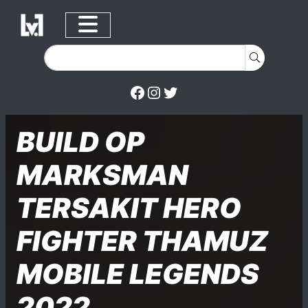
Facebook
Instagram
Twitter
Skip to content
Posted on
Posted in
Posted in
BUILD OP
MARKSMAN
TERSAKIT HERO
FIGHTER THAMUZ
MOBILE LEGENDS
2022