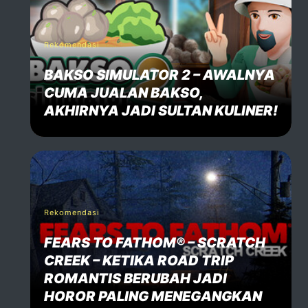
Rekomendasi
BAKSO SIMULATOR 2 – AWALNYA
CUMA JUALAN BAKSO,
AKHIRNYA JADI SULTAN KULINER!
Rekomendasi
FEARS TO FATHOM® – SCRATCH
CREEK – KETIKA ROAD TRIP
ROMANTIS BERUBAH JADI
HOROR PALING MENEGANGKAN