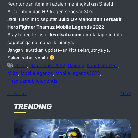
Keuntungan item ini adalah meningkatkan Shield
Absorption dan HP Regen sebesar 30%.
Jadi itulah info seputar
Build OP Marksman Tersakit
Hero Fighter Thamuz Mobile Legends 2022
Stay tuned terus di
levelsatu.com
untuk dapetin info
seputar game menarik lainnya.
Jangan lewatkan update-an kita selanjutnya ya.
Salam sehat selalu
Game
,
Gamemoba2022
,
Gaming
,
Itemthamuzml
,
Mlbb
,
Mobilelegends
,
MobileLegends2022
,
Thamuzmobilelegends
Previous
Next
TRENDING
No comments
dd one