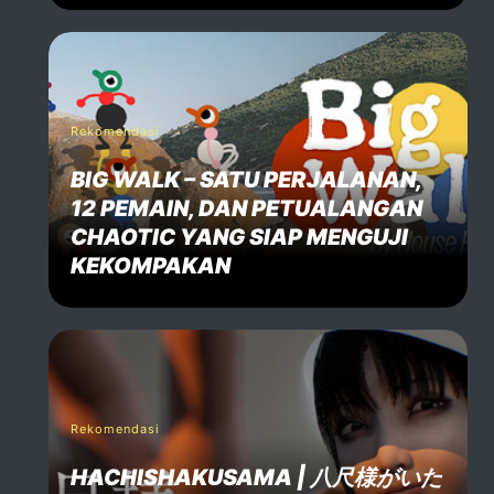
Post Comment
Rekomendasi
BIG WALK – SATU PERJALANAN,
12 PEMAIN, DAN PETUALANGAN
CHAOTIC YANG SIAP MENGUJI
KEKOMPAKAN
Rekomendasi
HACHISHAKUSAMA | 八尺様がいた