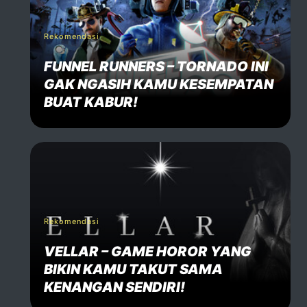
Speak Your Mind
Your email address will not be published. Required fiels 
Rekomendasi
FUNNEL RUNNERS – TORNADO INI
Name *
GAK NGASIH KAMU KESEMPATAN
BUAT KABUR!
Email *
Website
Rekomendasi
Comment *
VELLAR – GAME HOROR YANG
BIKIN KAMU TAKUT SAMA
KENANGAN SENDIRI!