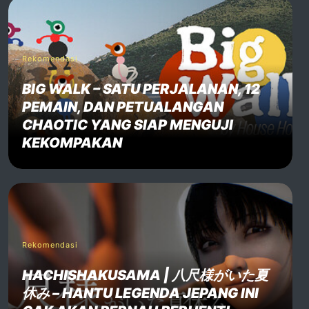
Rekomendasi
BIG WALK – SATU PERJALANAN, 12
PEMAIN, DAN PETUALANGAN
CHAOTIC YANG SIAP MENGUJI
KEKOMPAKAN
Rekomendasi
HACHISHAKUSAMA | 八尺様がいた夏
休み – HANTU LEGENDA JEPANG INI