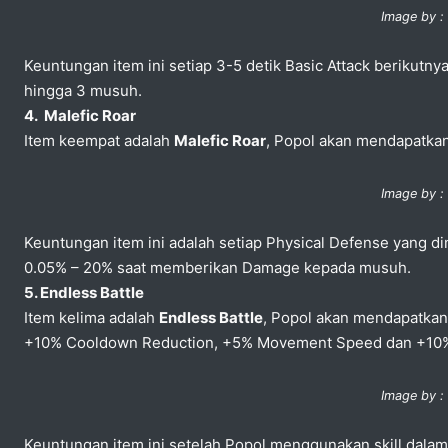
Image by :
Keuntungan item ini setiap 3-5 detik Basic Attack beriku
hingga 3 musuh.
4. Malefic Roar
Item keempat adalah
Malefic Roar
, Popol akan mendapatkan
Image by :
Keuntungan item ini adalah setiap Physical Defense yang di
0.05% – 20% saat memberikan Damage kepada musuh.
5. Endless Battle
Item kelima adalah
Endless Battle
, Popol akan mendapatkan
+10% Cooldown Reduction, +5% Movement Speed dan +10% P
Image by :
Keuntungan item ini setelah Popol menggunakan skill dalam