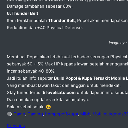
Damage tambahan sebesar 60%.
6. Thunder Belt
Item terakhir adalah
Thunder Belt
, Popol akan mendapatka
Reduction dan +40 Physical Defense.
Image by :
Membuat Popol akan lebih kuat terhadap serangan Physical
sebanyak 50 + 5% Max HP kepada lawan setelah menggunaka
incar sebanyak 40-80%.
Jadi itulah info seputar
Build Popol & Kupa Tersakit Mobile
Yang membuat lawan takut dan enggan untuk mendekat.
Stay tuned terus di
levelsatu.com
untuk dapetin info seput
Dan nantikan update-an kita selanjutnya.
Salam sehat selalu 😀
Game
,
Gaming
,
Itempopol&kupa
,
Mlbb
,
MobileLegends2
Previous