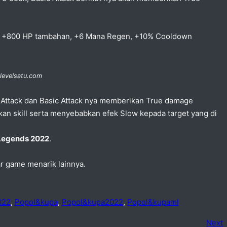
n +800 HP tambahan, +6 Mana Regen, +10% Cooldown
 levelsatu.com
 Attack dan Basic Attack nya memberikan True damage
n skill serta menyebabkan efek Slow kepada target yang di
 Legends 2022
.
ar game menarik lainnya.
022
,
Popol&kupa
,
Popol&kupa2022
,
Popol&kupaml
Next