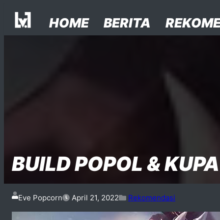
Facebook
Instagram
Twitter
Skip to content
Posted on
Posted in
Posted in
HOME
BERITA
REKOME
BUILD POPOL & KUP
Eve Popcorn
April 21, 2022
Rekomendasi