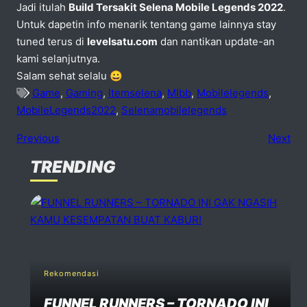
Jadi itulah
Build Tersakit Selena Mobile Legends 2022
.
Untuk dapetin info menarik tentang game lainnya stay
tuned terus di
levelsatu.com
dan nantikan update-an
kami selanjutnya.
Salam sehat selalu 😀
Game
,
Gaming
,
Itemselena
,
Mlbb
,
Mobilelegends
,
MobileLegends2022
,
Selenamobilelegends
Previous
Next
TRENDING
No comments
dd one
Speak Your Mind
Your email address will not be published. Required fiels 
Rekomendasi
FUNNEL RUNNERS – TORNADO INI