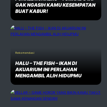
Name *
GAK NGASIH KAMU KESEMPATAN
BUAT KABUR!
Email *
Website
Rekomendasi
Comment *
HALU – THE FISH – IKAN DI
AKUARIUM INI PERLAHAN
MENGAMBIL ALIH HIDUPMU
Post Comment