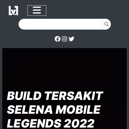
Facebook
Instagram
Twitter
Skip to content
Posted on
Posted in
Posted in
BUILD TERSAKIT
SELENA MOBILE
LEGENDS 2022