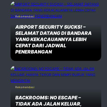
Rekomendasi
AIRPORT SECURITY SUCKS! –
SELAMAT DATANG DI BANDARA
YANG KEKACAUANNYA LEBIH
CEPAT DARI JADWAL
PENERBANGAN
Rekomendasi
BACKROOMS: NO ESCAPE –
TIDAK ADA JALAN KELUAR,