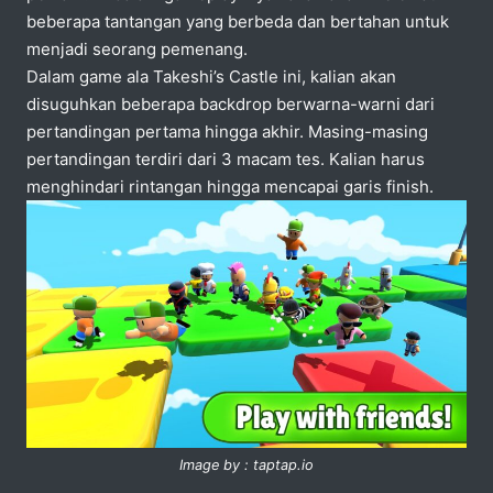
beberapa tantangan yang berbeda dan bertahan untuk
menjadi seorang pemenang.
Dalam game ala Takeshi’s Castle ini, kalian akan
disuguhkan beberapa backdrop berwarna-warni dari
pertandingan pertama hingga akhir. Masing-masing
pertandingan terdiri dari 3 macam tes. Kalian harus
menghindari rintangan hingga mencapai garis finish.
Image by : taptap.io