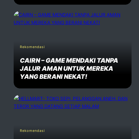
Rekomendasi
CAIRN – GAME MENDAKI TANPA
JALUR AMAN UNTUK MEREKA
YANG BERANI NEKAT!
Rekomendasi