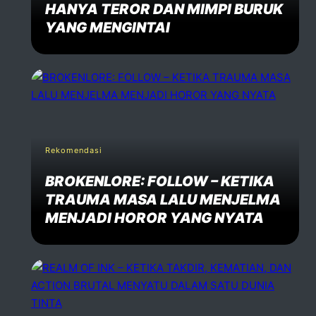
HANYA TEROR DAN MIMPI BURUK
YANG MENGINTAI
Rekomendasi
BROKENLORE: FOLLOW – KETIKA
TRAUMA MASA LALU MENJELMA
MENJADI HOROR YANG NYATA