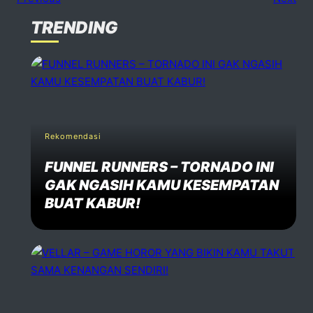
TRENDING
No comments
dd one
Speak Your Mind
Your email address will not be published. Required fiels 
Rekomendasi
FUNNEL RUNNERS – TORNADO INI
Name *
GAK NGASIH KAMU KESEMPATAN
BUAT KABUR!
Email *
Website