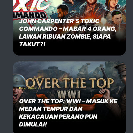
Rekomendasi
JOHN CARPENTER’S TOXIC
COMMANDO – MABAR 4 ORANG,
LAWAN RIBUAN ZOMBIE, SIAPA
TAKUT?!
Rekomendasi
OVER THE TOP: WWI – MASUK KE
MEDAN TEMPUR DAN
KEKACAUAN PERANG PUN
DIMULAI!