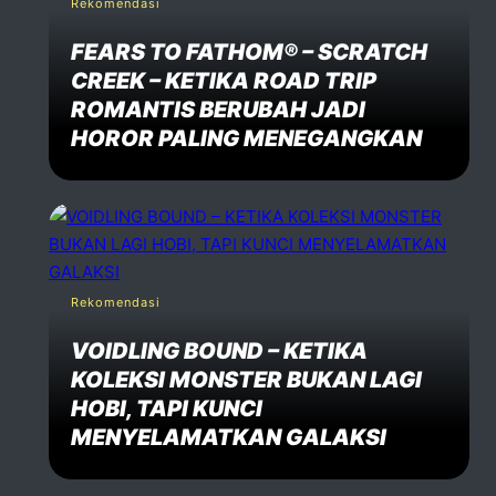
Rekomendasi
FEARS TO FATHOM® – SCRATCH
CREEK – KETIKA ROAD TRIP
ROMANTIS BERUBAH JADI
HOROR PALING MENEGANGKAN
Rekomendasi
VOIDLING BOUND – KETIKA
KOLEKSI MONSTER BUKAN LAGI
HOBI, TAPI KUNCI
MENYELAMATKAN GALAKSI