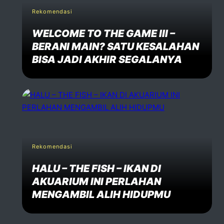
Rekomendasi
WELCOME TO THE GAME III –
BERANI MAIN? SATU KESALAHAN
BISA JADI AKHIR SEGALANYA
Rekomendasi
HALU – THE FISH – IKAN DI
AKUARIUM INI PERLAHAN
MENGAMBIL ALIH HIDUPMU