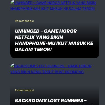
Rekomendasi
UNHINGED – GAME HOROR
NETFLIX YANG BIKIN
HANDPHONE-MU IKUT MASUK KE
DALAM TEROR!
Rekomendasi
BACKROOMS LOST RUNNERS –