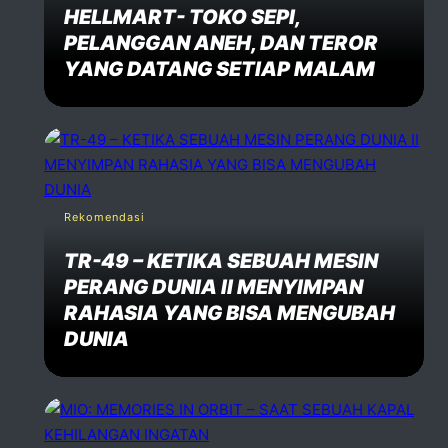
HELLMART- TOKO SEPI,
PELANGGAN ANEH, DAN TEROR
YANG DATANG SETIAP MALAM
Rekomendasi
TR-49 – KETIKA SEBUAH MESIN
PERANG DUNIA II MENYIMPAN
RAHASIA YANG BISA MENGUBAH
DUNIA