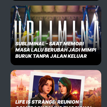
Rekomendasi
SUBLIMINAL – SAAT MEMORI
MASA LALU BERUBAH JADI MIMPI
BURUK TANPA JALAN KELUAR
Rekomendasi
LIFE IS STRANGE: REUNION –