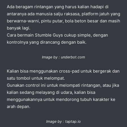
Ada beragam rintangan yang harus kalian hadapi di
antaranya ada manusia salju raksasa, platform jatuh yang
berwarna-warni, pintu putar, bola beton besar dan masih
banyak lagi.
Cara bermain Stumble Guys cukup simple, dengan
kontrolnya yang dirancang dengan baik.
Image by : underbot.com
Kalian bisa menggunakan cross-pad untuk bergerak dan
satu tombol untuk melompat.
Gunakan control ini untuk melompati rintangan, atau jika
kalian sedang melayang di udara, kalian bisa
menggunakannya untuk mendorong tubuh karakter ke
arah depan.
Image by : taptap.io