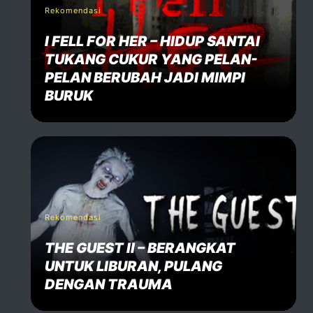
Rekomendasi
I FELL FOR HER – HIDUP SANTAI
TUKANG CUKUR YANG PELAN-
PELAN BERUBAH JADI MIMPI
BURUK
Rekomendasi
THE GUEST II – BERANGKAT
UNTUK LIBURAN, PULANG
DENGAN TRAUMA