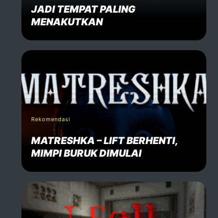
JADI TEMPAT PALING
MENAKUTKAN
Rekomendasi
MATRESHKA – LIFT BERHENTI,
MIMPI BURUK DIMULAI