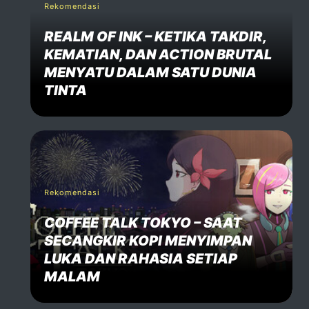
Rekomendasi
REALM OF INK – KETIKA TAKDIR,
KEMATIAN, DAN ACTION BRUTAL
MENYATU DALAM SATU DUNIA
TINTA
Rekomendasi
COFFEE TALK TOKYO – SAAT
SECANGKIR KOPI MENYIMPAN
LUKA DAN RAHASIA SETIAP
MALAM