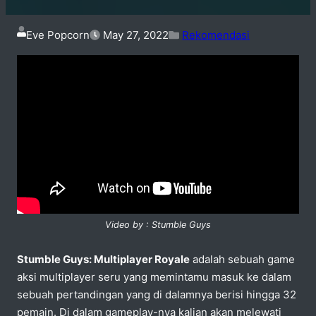
Eve Popcorn
May 27, 2022
Rekomendasi
Video by : Stumble Guys
Stumble Guys: Multiplayer Royale
adalah sebuah game
aksi multiplayer seru yang memintamu masuk ke dalam
sebuah pertandingan yang di dalamnya berisi hingga 32
pemain. Di dalam gameplay-nya kalian akan melewati