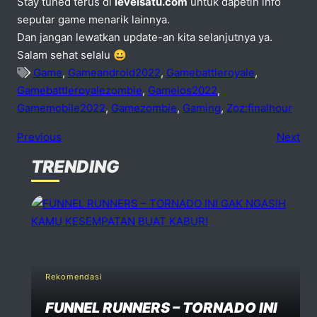
Stay tuned terus di
levelsatu.com
untuk dapetin info
seputar game menarik lainnya.
Dan jangan lewatkan update-an kita selanjutnya ya.
Salam sehat selalu 😀
Game
,
Gameandroid2022
,
Gamebattleroyale
,
Gamebattleroyalezombie
,
Gameios2022
,
Gamemobile2022
,
Gamezombie
,
Gaming
,
Zoz:finalhour
Previous
Next
TRENDING
No comments
dd one
Speak Your Mind
Your email address will not be published. Required fiels 
Rekomendasi
FUNNEL RUNNERS – TORNADO INI
Name *