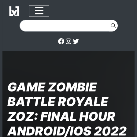
Facebook
Instagram
Twitter
Skip to content
Posted on
Posted in
Posted in
GAME ZOMBIE
BATTLE ROYALE
ZOZ: FINAL HOUR
ANDROID/IOS 2022