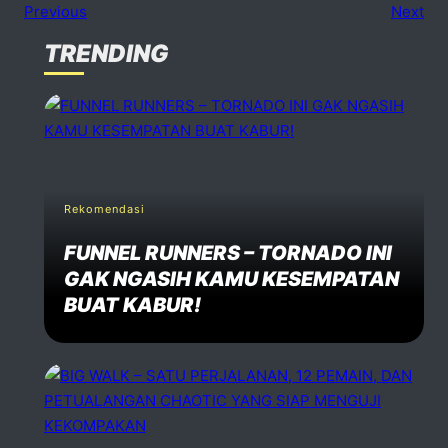
Previous
Next
TRENDING
No comments
dd one
Speak Your Mind
Your email address will not be published. Required fiels 
Rekomendasi
FUNNEL RUNNERS – TORNADO INI
Name *
GAK NGASIH KAMU KESEMPATAN
BUAT KABUR!
Email *
Website