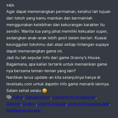
saja.
Agar dapat memenangkan permainan, ketahui lah tujuan
dari tokoh yang kamu mainkan dan bermainlah
menggunakan kelebihan dan kekurangan karakter itu
sendiri. Wanita tua yang jahat memiliki kekuatan super,
sedangkan anak-anak lebih gesit dalam berlari. Kuasai
keunggulan tokohmu dan atasi setiap rintangan supaya
dapat memenangkan game ini.
Jadi itu lah seputar info dari game Granny’s House.
Bagaimana, apa kalian tertarik untuk memainkan game
nya bersama teman-teman yang lain?
Nantikan terus update-an kita selanjutnya hanya di
levelsatu.com untuk dapetin info game menarik lainnya.
Salam sehat selalu 😀
Game
,
Gameandroid
,
Gamehorrormultiplayer
,
Gaming
,
Granny
,
Granny'shouse
,
Granny'shouseescape
,
Multiplayerescape