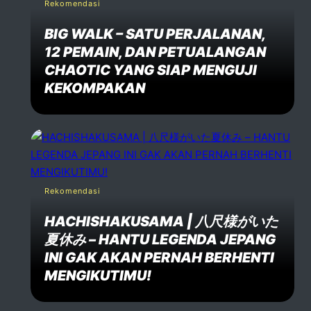
Rekomendasi
Comment *
BIG WALK – SATU PERJALANAN,
12 PEMAIN, DAN PETUALANGAN
CHAOTIC YANG SIAP MENGUJI
KEKOMPAKAN
Post Comment
Rekomendasi
HACHISHAKUSAMA | 八尺様がいた
夏休み – HANTU LEGENDA JEPANG
INI GAK AKAN PERNAH BERHENTI
MENGIKUTIMU!