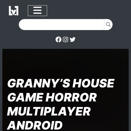
Facebook
Instagram
Twitter
Skip to content
Posted on
Posted in
Posted in
GRANNY’S HOUSE
GAME HORROR
MULTIPLAYER
ANDROID