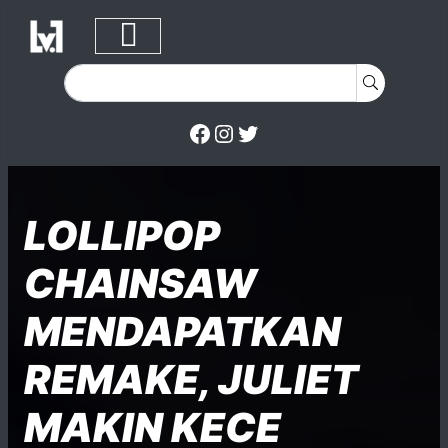
Facebook
Instagram
Twitter
Skip to content
Posted on
Posted in
Posted in
LOLLIPOP
CHAINSAW
MENDAPATKAN
REMAKE, JULIET
MAKIN KECE