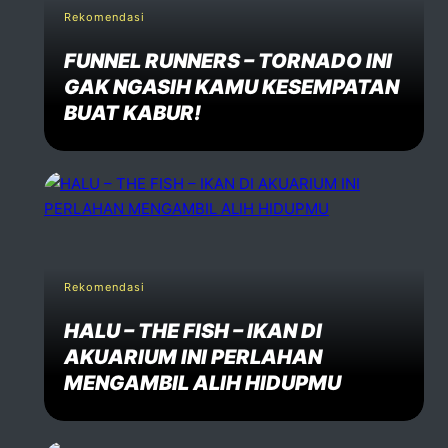
Your email address will not be published. Required fiels 
Rekomendasi
FUNNEL RUNNERS – TORNADO INI
Name *
GAK NGASIH KAMU KESEMPATAN
BUAT KABUR!
Email *
Website
Rekomendasi
Comment *
HALU – THE FISH – IKAN DI
AKUARIUM INI PERLAHAN
MENGAMBIL ALIH HIDUPMU
Post Comment