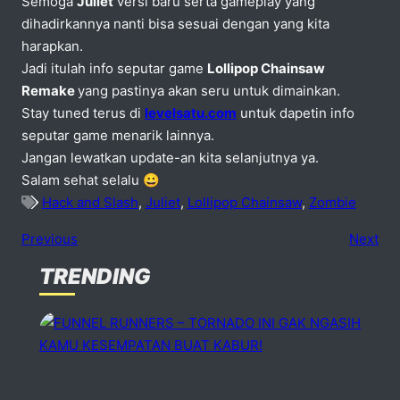
Semoga
Juliet
versi baru serta gameplay yang
dihadirkannya nanti bisa sesuai dengan yang kita
harapkan.
Jadi itulah info seputar game
Lollipop Chainsaw
Remake
yang pastinya akan seru untuk dimainkan.
Stay tuned terus di
levelsatu.com
untuk dapetin info
seputar game menarik lainnya.
Jangan lewatkan update-an kita selanjutnya ya.
Salam sehat selalu 😀
Hack and Slash
,
Juliet
,
Lollipop Chainsaw
,
Zombie
Previous
Next
TRENDING
No comments
dd one
Speak Your Mind