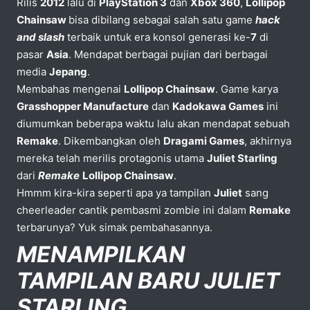
Rilis
2012
lalu di
PlayStation 3
dan
Xbox 360
,
Lollipop
Chainsaw
bisa dibilang sebagai salah satu game
hack
and slash
terbaik untuk era konsol generasi ke-
7
di
pasar
Asia
. Mendapat berbagai pujian dari berbagai
media
Jepang
.
Membahas mengenai
Lollipop Chainsaw
. Game karya
Grasshopper Manufacture
dan
Kadokawa Games
ini
diumumkan beberapa waktu lalu akan mendapat sebuah
Remake
. Dikembangkan oleh
Dragami Games
, akhirnya
mereka telah merilis protagonis utama
Juliet Starling
dari
Remake
Lollipop Chainsaw
.
Hmmm kira-kira seperti apa ya tampilan
Juliet
sang
cheerleader cantik pembasmi zombie ini dalam
Remake
terbarunya? Yuk simak pembahasannya.
MENAMPILKAN
TAMPILAN BARU JULIET
STARLING