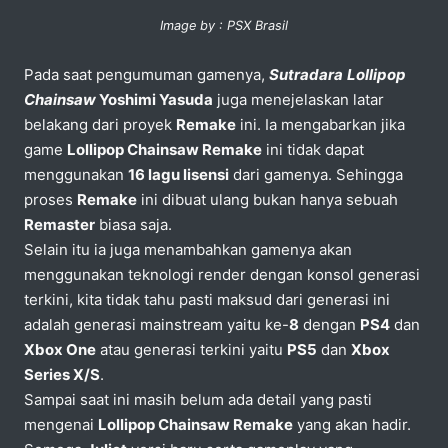
Image by : PSX Brasil
Pada saat pengumuman gamenya,
Sutradara
Lollipop
Chainsaw
Yoshimi Yasuda
juga menejelaskan latar
belakang dari proyek
Remake
ini. Ia mengabarkan jika
game
Lollipop Chainsaw Remake
ini tidak dapat
menggunakan
16 lagu lisensi
dari gamenya. Sehingga
proses
Remake
ini dibuat ulang bukan hanya sebuah
Remaster
biasa saja.
Selain itu ia juga menambahkan gamenya akan
menggunakan teknologi render dengan konsol generasi
terkini, kita tidak tahu pasti maksud dari generasi ini
adalah generasi mainstream yaitu ke-
8
dengan
PS4
dan
Xbox One
atau generasi terkini yaitu
PS5
dan
Xbox
Series X/S
.
Sampai saat ini masih belum ada detail yang pasti
mengenai
Lollipop Chainsaw Remake
yang akan hadir.