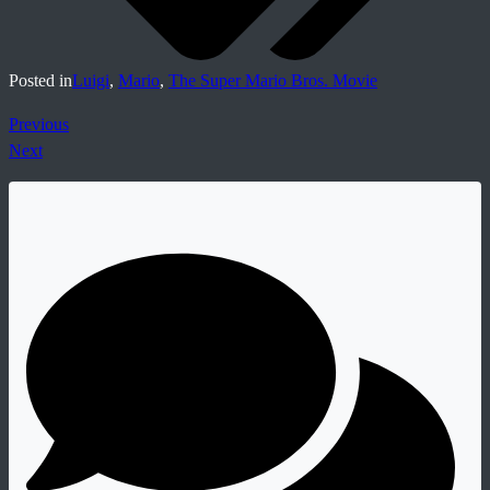
Posted in
Luigi
,
Mario
,
The Super Mario Bros. Movie
Previous
Next