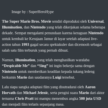
Image by : SuperHeroHype
The Super Mario Bros. Movie
sendiri diproduksi oleh
Universal
,
Illumination
, dan
Nintendo
yang telah dikerjakan selama beberapa
dekade. Sempat mengalami penundaan karena keraguan
Nintendo
untuk kembali ke Kerajaan Jamur di layar setelah adaptasi live-
action tahun
1993
gagal secara spektakuler dan dicemooh sebagai
salah satu film terburuk yang pernah dibuat.
Namun,
Illumination
, yang telah menghasilkan waralaba
“Despicable Me”
dan
“Sing”
ini ingin bekerja sama dengan
Nintendo
untuk memberikan keadilan kepada tukang ledeng
berkumis
Mario
dan saudaranya
Luigi
tersebut.
Lalu siapa sangka adaptasi film yang disutradarai oleh
Aaron
Horvath
dan
Michael Jelenic
, serta pengisi suara
Mario
dari aktor
ternama
Chris Pratt
ini mampu menembus angka
500 juta USD
dan menjadi film terlaris sepanjang masa.