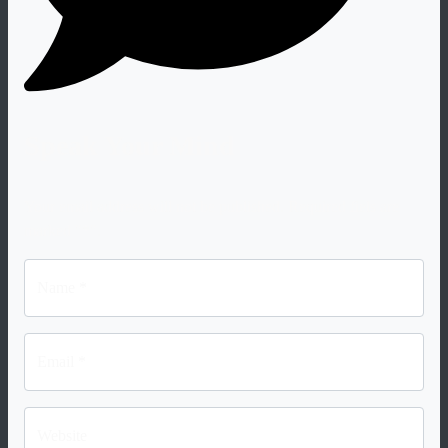
Speak Your Mind
Your email address will not be published. Required fiels are
marked "
*
".
Name *
Email *
Website