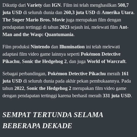
Dikutip dari
Variety
dan
IGN
. Film ini telah menghasilkan
508,7
juta USD
di seluruh dunia dan
260,3 juta USD
di
Amerika Utara
.
The Super Mario Bros. Movie
juga merupakan film dengan
pendapatan tertinggi di tahun
2023
sejauh ini, melewati film
Ant-
Man and the Wasp: Quantumania
.
Film produksi
Nintendo
dan
Illumination
ini telah melewati
adaptasi film video game lainnya seperti
Pokémon Detective
Pikachu
,
Sonic the Hedgehog 2
, dan juga
World of Warcraft
.
Sebagai perbandingan,
Pokémon Detective Pikachu
meraih
161
juta USD
di seluruh dunia pada akhir pekan pembukaannya. Pada
tahun
2022
,
Sonic the Hedgehog 2
merupakan film video game
dengan pendapatan tertinggi karena berhasil meraih
331 juta USD
.
SEMPAT TERTUNDA SELAMA
BEBERAPA DEKADE