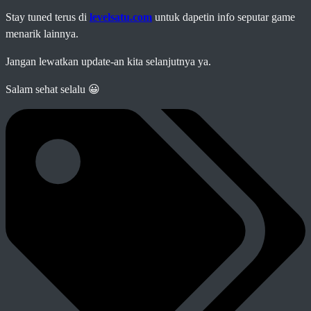
Stay tuned terus di
levelsatu.com
untuk dapetin info seputar game
menarik lainnya.
Jangan lewatkan update-an kita selanjutnya ya.
Salam sehat selalu 😀